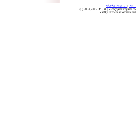
NÁVŠTEVNOSŤ
|
INZE
(C) 2004, 2005 DSL.sk | Všetky práva vyhradené
Všetky uvedené informácie sú b