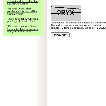
gigawatthodinové úložisko,
z LiFePO4 článkov
Spustená výroba flash
pamäte s novým najvyšším
počtom vrstiev
Telekom pridal 12 GB balík
pre Easy, chce zaň 12 eur
Pre overenie, že komentár sa nepridáva automatizov
Písmená musíte zadávať rovnako ako na obrázku veľk
Súd zakázal samojazdiacim
obrázok". V texte sa používajú iba znaky "BC
Google taxíkom dobíjanie v
noci, rušili obyvateľov