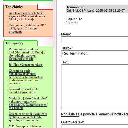
Top články
Terminator:
Od: Bfuid0 | Pridané: 2025-07-25 13:29:07
Na Slovensku sa v tichosti
vypína ADSL v lokalitách s
ČajNet D-:
VDSL, už 31. mája
Odpovedať
Orange sa doťahuje na UPC
a O2, spustí 2.5 Gbps
pripojenie
Meno:
Top správy
Titulok:
Rumunsko odstrelmi a
blokádou mení tok Dunaja,
aby udržalo jadrovú
elektráreň v chode
Text:
Joj Play výrazne zdražuje
Chrome sa bude
aktualizovať dvakrát
týždenne, v budúcnosti sa
bude aktualizovať bez
reštartov
Slovensko.sk má opäť
technické problémy
Maďarsko jadrovú elektráreň
nakoniec kompletne
neodstavilo, Rumunsko mení
tok Dunaja
Železnice znižujú kvôli teplu
Prihláste sa
a povoľte si emailové notifiká
rýchlosť iba na 50 km/h,
spôsobuje to meškanie
Overovací text:
V Poľsku spustili takmer