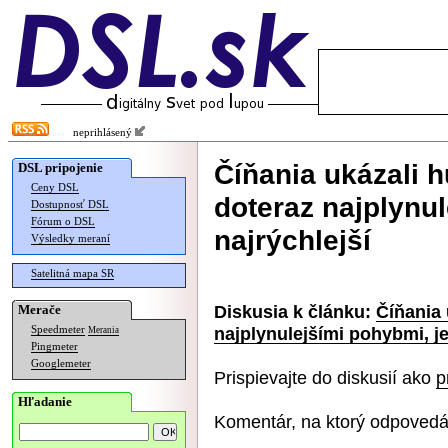
neprihlásený
Číňania ukázali 
DSL pripojenie
Ceny DSL
doteraz najplynul
Dostupnosť DSL
Fórum o DSL
najrýchlejší
Výsledky meraní
Satelitná mapa SR
Diskusia k článku:
Číňania
Merače
najplynulejšími pohybmi, je 
Speedmeter
Merania
Pingmeter
Googlemeter
Prispievajte do diskusií ako
p
Hľadanie
Komentár, na ktorý odpovedá