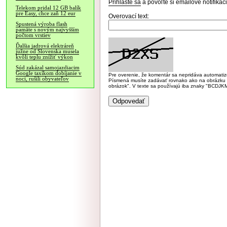
Prihláste sa
a povoľte si emailové notifiká
Telekom pridal 12 GB balík
pre Easy, chce zaň 12 eur
Overovací text:
Spustená výroba flash
pamäte s novým najvyšším
počtom vrstiev
Ďalšia jadrová elektráreň
južne od Slovenska musela
kvôli teplu znížiť výkon
Súd zakázal samojazdiacim
Google taxíkom dobíjanie v
Pre overenie, že komentár sa nepridáva automatizov
noci, rušili obyvateľov
Písmená musíte zadávať rovnako ako na obrázku veľk
obrázok". V texte sa používajú iba znaky "BC