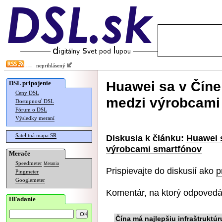
neprihlásený
Huawei sa v Číne 
DSL pripojenie
Ceny DSL
medzi výrobcami
Dostupnosť DSL
Fórum o DSL
Výsledky meraní
Satelitná mapa SR
Diskusia k článku:
Huawei s
výrobcami smartfónov
Merače
Speedmeter
Merania
Prispievajte do diskusií ako
p
Pingmeter
Googlemeter
Komentár, na ktorý odpovedá
Hľadanie
Čína má najlepšiu infraštruktúr