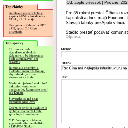
Od: apple prívesok | Pridané: 20
Top články
Pre 35 rokmi prestali Číňania ro
Na Slovensku sa v tichosti
vypína ADSL v lokalitách s
kapitalisti a dnes majú Foxconn,
VDSL, už 31. mája
Stavajú fabriky pre Apple v Indii.
Orange sa doťahuje na UPC
a O2, spustí 2.5 Gbps
Stačilo prestať počúvať komunis
pripojenie
Odpovedať
Top správy
Meno:
Chrome sa bude
aktualizovať dvakrát
týždenne, v budúcnosti sa
bude aktualizovať bez
reštartov
Titulok:
Rumunsko odstrelmi a
blokádou mení tok Dunaja,
aby udržalo jadrovú
Text:
elektráreň v chode
Maďarsko jadrovú elektráreň
nakoniec kompletne
neodstavilo, Rumunsko mení
tok Dunaja
Slovensko.sk má opäť
technické problémy
Železnice znižujú kvôli teplu
rýchlosť iba na 50 km/h,
spôsobuje to meškanie
V Poľsku spustili takmer
gigawatthodinové úložisko,
z LiFePO4 článkov