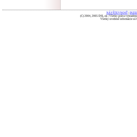
NÁVŠTEVNOSŤ
|
INZE
(C) 2004, 2005 DSL.sk | Všetky práva vyhradené
Všetky uvedené informácie sú b