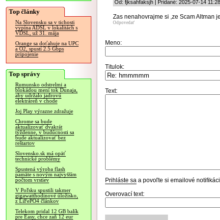
Od: fjksahfaksjh | Pridané: 2025-07-14 11:2
Top články
Zas nenahovrajme si ,ze Scam Altman je
Na Slovensku sa v tichosti
Odpovedať
vypína ADSL v lokalitách s
VDSL, už 31. mája
Meno:
Orange sa doťahuje na UPC
a O2, spustí 2.5 Gbps
pripojenie
Titulok:
Top správy
Rumunsko odstrelmi a
blokádou mení tok Dunaja,
Text:
aby udržalo jadrovú
elektráreň v chode
Joj Play výrazne zdražuje
Chrome sa bude
aktualizovať dvakrát
týždenne, v budúcnosti sa
bude aktualizovať bez
reštartov
Slovensko.sk má opäť
technické problémy
Spustená výroba flash
pamäte s novým najvyšším
Prihláste sa
a povoľte si emailové notifiká
počtom vrstiev
V Poľsku spustili takmer
Overovací text:
gigawatthodinové úložisko,
z LiFePO4 článkov
Telekom pridal 12 GB balík
pre Easy, chce zaň 12 eur