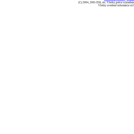
(C) 2004, 2005 DSL.sk | Všetky práva vyhradené
Všetky uvedené informácie sú b