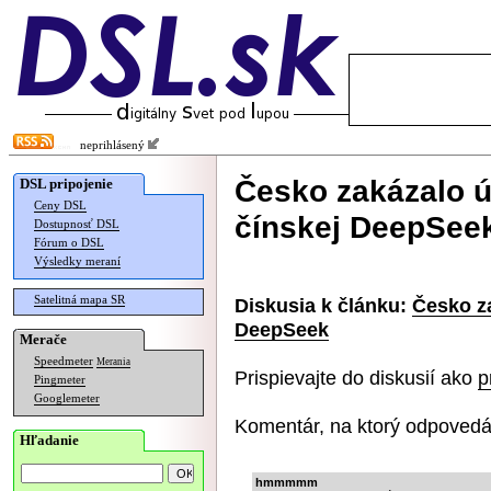
neprihlásený
Česko zakázalo ú
DSL pripojenie
Ceny DSL
čínskej DeepSee
Dostupnosť DSL
Fórum o DSL
Výsledky meraní
Satelitná mapa SR
Diskusia k článku:
Česko z
DeepSeek
Merače
Speedmeter
Merania
Prispievajte do diskusií ako
p
Pingmeter
Googlemeter
Komentár, na ktorý odpovedá
Hľadanie
hmmmmm