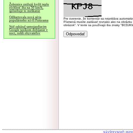
Železnice znižujú kvôli teplu
rýchlosť iba na 50 km/h,
spôsobuje to meškanie
Odštartovala nová séria
Pre overenie, že komentár sa nepridáva automatizov
populárneho sci-fi Futurama
Písmená musíte zadávať rovnako ako na obrázku veľk
obrázok". V texte sa používajú iba znaky "BC
Súd zakázal samojazdiacim
Google taxíkom dobíjanie v
noci, rušili obyvateľov
NÁVŠTEVNOSŤ
|
INZE