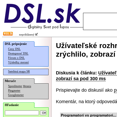
neprihlásený
Užívateľské rozh
DSL pripojenie
Ceny DSL
zrýchlilo, zobraz
Dostupnosť DSL
Fórum o DSL
Výsledky meraní
Satelitná mapa SR
Diskusia k článku:
Užívateľ
zobrazí sa pod 300 ms
Merače
Speedmeter
Merania
Prispievajte do diskusií ako
p
Pingmeter
Googlemeter
Komentár, na ktorý odpovedá
Hľadanie
Programatori vs programatori...