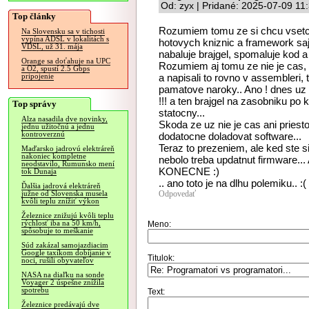
Od: zyx | Pridané: 2025-07-09 11
Top články
Rozumiem tomu ze si chcu vsetci
Na Slovensku sa v tichosti
vypína ADSL v lokalitách s
hotovych kniznic a framework saj
VDSL, už 31. mája
nabaluje brajgel, spomaluje kod a
Orange sa doťahuje na UPC
Rozumiem aj tomu ze nie je cas, l
a O2, spustí 2.5 Gbps
a napisali to rovno v assembleri,
pripojenie
pamatove naroky.. Ano ! dnes uz
!!! a ten brajgel na zasobniku po 
Top správy
statocny...
Alza nasadila dve novinky,
Skoda ze uz nie je cas ani pries
jednu užitočnú a jednu
kontroverznú
dodatocne doladovat software...
Teraz to prezeniem, ale ked ste s
Maďarsko jadrovú elektráreň
nakoniec kompletne
nebolo treba updatnut firmware... 
neodstavilo, Rumunsko mení
KONECNE :)
tok Dunaja
.. ano toto je na dlhu polemiku.. :(
Ďalšia jadrová elektráreň
Odpovedať
južne od Slovenska musela
kvôli teplu znížiť výkon
Železnice znižujú kvôli teplu
rýchlosť iba na 50 km/h,
Meno:
spôsobuje to meškanie
Súd zakázal samojazdiacim
Google taxíkom dobíjanie v
Titulok:
noci, rušili obyvateľov
NASA na diaľku na sonde
Voyager 2 úspešne znížila
spotrebu
Text:
Železnice predávajú dve