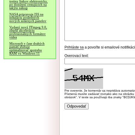
tretiny lístkov elektronicky,
po donútení cestujúcich na
takýto nákup
NASA pripravuje ISS na
inštaláciu posledných
nových solárnych panelov
Vydaný nový FFmpeg 9.0,
zlepšil akceleráciu
profesionálnych formátov
videa
Microsoft v čase drahých
pamätí sľubuje
Prihláste sa
a povoľte si emailové notifiká
optimalizovať spotrebu
RAM vo Windows 11
Overovací text:
Pre overenie, že komentár sa nepridáva automatizov
Písmená musíte zadávať rovnako ako na obrázku veľk
obrázok". V texte sa používajú iba znaky "BC