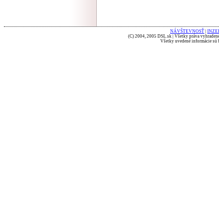
NÁVŠTEVNOSŤ
|
INZE
(C) 2004, 2005 DSL.sk | Všetky práva vyhradené
Všetky uvedené informácie sú b