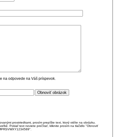
cie na odpovede na Váš príspevok.
anými prostriedkami, prosím prepíšte text, ktorý vidíte na obrázku.
é. Pokiaľ text neviete prečítať, kliknite prosím na tlačidlo "Obnoviť
DJKMPRSVWXY1234589".