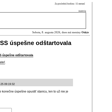
Za poslednú hodinu: 15 meraní
inzercia
Sobota, 8. augusta 2026, dnes má meniny
Oskár
ISS úspešne odštartovala
S úspešne odštartovala
ateľ
.
-25 09:19:32
konečne úspešne opustiť stanicu, len to už nie je