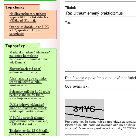
Top články
Titulok:
Na Slovensku sa v tichosti
vypína ADSL v lokalitách s
VDSL, už 31. mája
Text:
Orange sa doťahuje na UPC
a O2, spustí 2.5 Gbps
pripojenie
Top správy
Maďarsko jadrovú elektráreň
nakoniec kompletne
neodstavilo, Rumunsko mení
tok Dunaja
Slovensko.sk má opäť
technické problémy
Prihláste sa
a povoľte si emailové notifiká
Alza nasadila dve novinky,
jednu užitočnú a jednu
kontroverznú
Overovací text:
Železnice znižujú kvôli teplu
rýchlosť iba na 50 km/h,
spôsobuje to meškanie
Ďalšia jadrová elektráreň
južne od Slovenska musela
kvôli teplu znížiť výkon
V Poľsku spustili takmer
gigawatthodinové úložisko,
Pre overenie, že komentár sa nepridáva automatizov
z LiFePO4 článkov
Písmená musíte zadávať rovnako ako na obrázku veľk
obrázok". V texte sa používajú iba znaky "BC
Telekom pridal 12 GB balík
pre Easy, chce zaň 12 eur