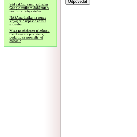
Súd zakázal samojazdiacim
Google taxíkom dobíjanie v
noci, rušili obyvateľov
NASA na diaľku na sonde
Voyager 2 úspešne znížila
spotrebu
Misia na záchranu teleskopu
Swift ešte nie je stratená,
podarilo sa spomaliť jej
otáčanie