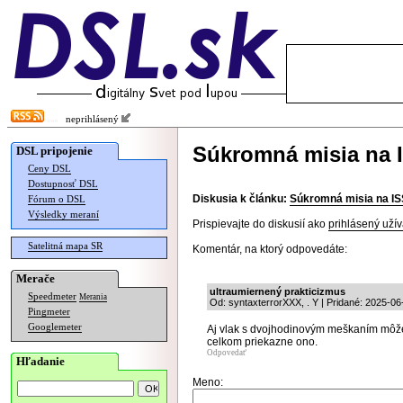
neprihlásený
Súkromná misia na 
DSL pripojenie
Ceny DSL
Dostupnosť DSL
Diskusia k článku:
Súkromná misia na IS
Fórum o DSL
Výsledky meraní
Prispievajte do diskusií ako
prihlásený užív
Satelitná mapa SR
Komentár, na ktorý odpovedáte:
Merače
ultraumiernený prakticizmus
Speedmeter
Merania
Od: syntaxterrorXXX, . Y | Pridané: 2025-06
Pingmeter
Googlemeter
Aj vlak s dvojhodinovým meškaním môže 
celkom priekazne ono.
Odpovedať
Hľadanie
Meno: