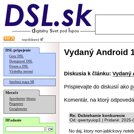
neprihlásený
Vydaný Android 1
DSL pripojenie
Ceny DSL
Dostupnosť DSL
Fórum o DSL
Výsledky meraní
Diskusia k článku:
Vydaný 
Satelitná mapa SR
Prispievajte do diskusií ako
p
Merače
Komentár, na ktorý odpovedá
Speedmeter
Merania
Pingmeter
Googlemeter
Re: Dobiehanie konkurecie
Hľadanie
Od: qwertyuiop1 | Pridané: 2025-
No daj, ktory non-jablckovy not