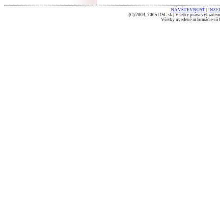
NÁVŠTEVNOSŤ
|
INZE
(C) 2004, 2005 DSL.sk | Všetky práva vyhradené
Všetky uvedené informácie sú b