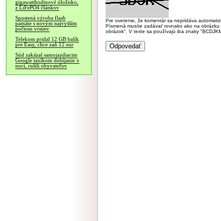
gigawatthodinové úložisko,
z LiFePO4 článkov
Spustená výroba flash
Pre overenie, že komentár sa nepridáva automatizov
pamäte s novým najvyšším
Písmená musíte zadávať rovnako ako na obrázku veľk
počtom vrstiev
obrázok". V texte sa používajú iba znaky "BC
Telekom pridal 12 GB balík
pre Easy, chce zaň 12 eur
Súd zakázal samojazdiacim
Google taxíkom dobíjanie v
noci, rušili obyvateľov