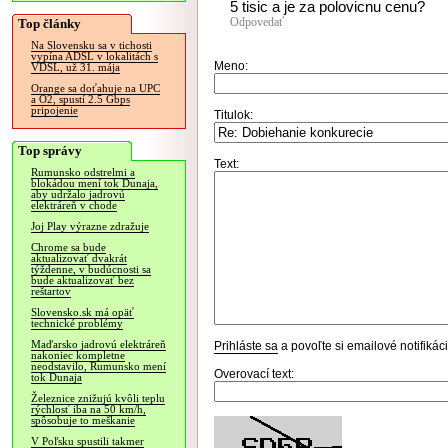
5 tisic a je za polovicnu cenu?
Odpovedať
Top články
Na Slovensku sa v tichosti
vypína ADSL v lokalitách s
Meno:
VDSL, už 31. mája
Orange sa doťahuje na UPC
a O2, spustí 2.5 Gbps
pripojenie
Titulok:
Top správy
Text:
Rumunsko odstrelmi a
blokádou mení tok Dunaja,
aby udržalo jadrovú
elektráreň v chode
Joj Play výrazne zdražuje
Chrome sa bude
aktualizovať dvakrát
týždenne, v budúcnosti sa
bude aktualizovať bez
reštartov
Slovensko.sk má opäť
technické problémy
Maďarsko jadrovú elektráreň
Prihláste sa
a povoľte si emailové notifiká
nakoniec kompletne
neodstavilo, Rumunsko mení
Overovací text:
tok Dunaja
Železnice znižujú kvôli teplu
rýchlosť iba na 50 km/h,
spôsobuje to meškanie
V Poľsku spustili takmer