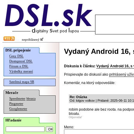
neprihlásený
Vydaný Android 16, 
DSL pripojenie
Ceny DSL
Dostupnosť DSL
Diskusia k článku:
Vydaný Android 16, s
Fórum o DSL
Výsledky meraní
Prispievajte do diskusií ako
prihlásený užív
Satelitná mapa SR
Komentár, na ktorý odpovedáte:
Merače
Re: Otázka
Speedmeter
Merania
Od: lolgov volkov | Pridané: 2025-06-11 10:
Pingmeter
Googlemeter
robim podobne ale bez roota. na podporo
bloatu.
Odpovedať
Hľadanie
Meno: