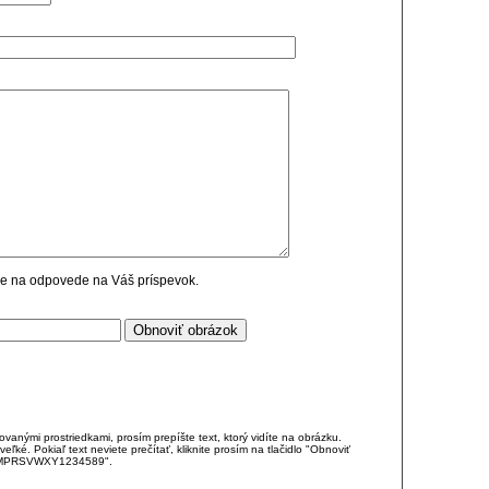
cie na odpovede na Váš príspevok.
anými prostriedkami, prosím prepíšte text, ktorý vidíte na obrázku.
é. Pokiaľ text neviete prečítať, kliknite prosím na tlačidlo "Obnoviť
DJKMPRSVWXY1234589".