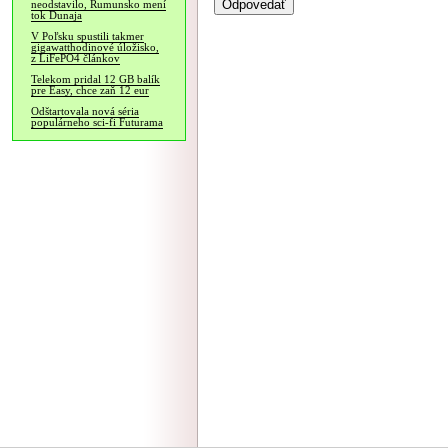
neodstavilo, Rumunsko mení
tok Dunaja
V Poľsku spustili takmer
gigawatthodinové úložisko,
z LiFePO4 článkov
Telekom pridal 12 GB balík
pre Easy, chce zaň 12 eur
Odštartovala nová séria
populárneho sci-fi Futurama