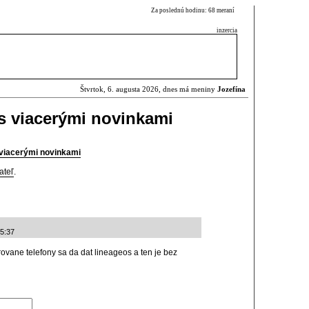
Za poslednú hodinu: 68 meraní
inzercia
Štvrtok, 6. augusta 2026, dnes má meniny
Jozefína
s viacerými novinkami
 viacerými novinkami
ateľ
.
15:37
vane telefony sa da dat lineageos a ten je bez