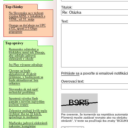
Top články
Titulok:
Na Slovensku sa v tichosti
vypína ADSL v lokalitách s
VDSL, už 31. mája
Text:
Orange sa doťahuje na UPC
a O2, spustí 2.5 Gbps
pripojenie
Top správy
Rumunsko odstrelmi a
blokádou mení tok Dunaja,
aby udržalo jadrovú
elektráreň v chode
Joj Play výrazne zdražuje
Chrome sa bude
Prihláste sa
a povoľte si emailové notifiká
aktualizovať dvakrát
týždenne, v budúcnosti sa
bude aktualizovať bez
Overovací text:
reštartov
Slovensko.sk má opäť
technické problémy
Spustená výroba flash
pamäte s novým najvyšším
počtom vrstiev
Železnice znižujú kvôli teplu
rýchlosť iba na 50 km/h,
Pre overenie, že komentár sa nepridáva automatizov
spôsobuje to meškanie
Písmená musíte zadávať rovnako ako na obrázku veľk
obrázok". V texte sa používajú iba znaky "BC
Maďarsko jadrovú elektráreň
nakoniec kompletne