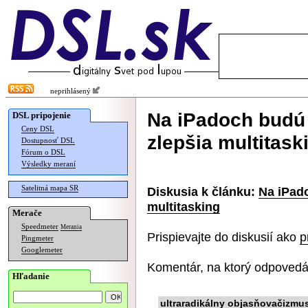
neprihlásený
Na iPadoch budú
DSL pripojenie
Ceny DSL
zlepšia multitask
Dostupnosť DSL
Fórum o DSL
Výsledky meraní
Satelitná mapa SR
Diskusia k článku:
Na iPad
multitasking
Merače
Speedmeter
Merania
Prispievajte do diskusií ako
p
Pingmeter
Googlemeter
Komentár, na ktorý odpovedá
Hľadanie
ultraradikálny objasňovačizmu