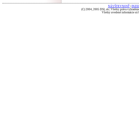
NÁVŠTEVNOSŤ
|
INZE
(C) 2004, 2005 DSL.sk | Všetky práva vyhradené
Všetky uvedené informácie sú b