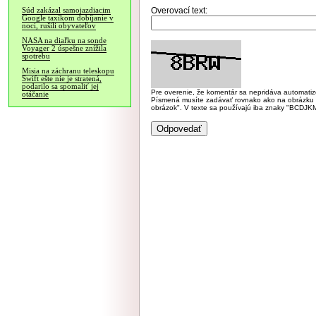
Overovací text:
Súd zakázal samojazdiacim
Google taxíkom dobíjanie v
noci, rušili obyvateľov
NASA na diaľku na sonde
Voyager 2 úspešne znížila
spotrebu
Misia na záchranu teleskopu
Swift ešte nie je stratená,
podarilo sa spomaliť jej
Pre overenie, že komentár sa nepridáva automatizov
otáčanie
Písmená musíte zadávať rovnako ako na obrázku veľk
obrázok". V texte sa používajú iba znaky "BC