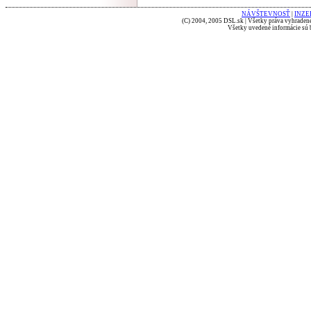
NÁVŠTEVNOSŤ
|
INZE
(C) 2004, 2005 DSL.sk | Všetky práva vyhradené
Všetky uvedené informácie sú b