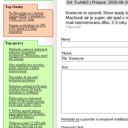
Od: Truhlik3 | Pridané: 2025-06-1
Top články
Konecne to spravili. Nove ipady 
Na Slovensku sa v tichosti
vypína ADSL v lokalitách s
Macbook air je super, ale ipad s
VDSL, už 31. mája
mali nasmerovanu dlho, 2-3 roky 
Orange sa doťahuje na UPC
Odpovedať
a O2, spustí 2.5 Gbps
pripojenie
Meno:
Top správy
Maďarsko jadrovú elektráreň
nakoniec kompletne
Titulok:
neodstavilo, Rumunsko mení
tok Dunaja
Alza nasadila dve novinky,
Text:
jednu užitočnú a jednu
kontroverznú
Slovensko.sk má opäť
technické problémy
Železnice znižujú kvôli teplu
rýchlosť iba na 50 km/h,
spôsobuje to meškanie
Ďalšia jadrová elektráreň
južne od Slovenska musela
kvôli teplu znížiť výkon
V Poľsku spustili takmer
gigawatthodinové úložisko,
z LiFePO4 článkov
Prihláste sa
a povoľte si emailové notifiká
Telekom pridal 12 GB balík
pre Easy, chce zaň 12 eur
Overovací text: