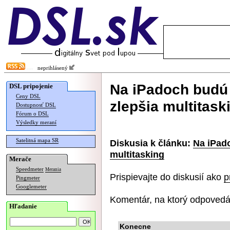
neprihlásený
Na iPadoch budú
DSL pripojenie
Ceny DSL
zlepšia multitask
Dostupnosť DSL
Fórum o DSL
Výsledky meraní
Satelitná mapa SR
Diskusia k článku:
Na iPad
multitasking
Merače
Speedmeter
Merania
Prispievajte do diskusií ako
p
Pingmeter
Googlemeter
Komentár, na ktorý odpovedá
Hľadanie
Konecne