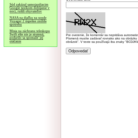
Súd zakázal samojazdiacim
Google taxíkom dobíjanie v
noci, rušili obyvateľov
NASA na diaľku na sonde
Voyager 2 úspešne znížila
spotrebu
Misia na záchranu teleskopu
Swift ešte nie je stratená,
Pre overenie, že komentár sa nepridáva automatizov
podarilo sa spomaliť jej
Písmená musíte zadávať rovnako ako na obrázku veľk
otáčanie
obrázok". V texte sa používajú iba znaky "BC