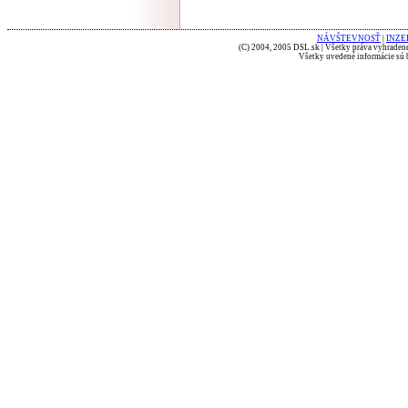
NÁVŠTEVNOSŤ
|
INZE
(C) 2004, 2005 DSL.sk | Všetky práva vyhradené
Všetky uvedené informácie sú b