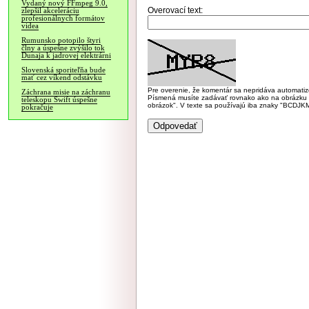
Vydaný nový FFmpeg 9.0,
Overovací text:
zlepšil akceleráciu
profesionálnych formátov
videa
Rumunsko potopilo štyri
člny a úspešne zvýšilo tok
Dunaja k jadrovej elektrárni
Slovenská sporiteľňa bude
mať cez víkend odstávku
Pre overenie, že komentár sa nepridáva automatizov
Záchrana misie na záchranu
Písmená musíte zadávať rovnako ako na obrázku veľk
teleskopu Swift úspešne
obrázok". V texte sa používajú iba znaky "BC
pokračuje