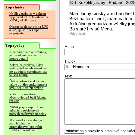
Od: Kokôtik jarabý | Pridané: 202
Top články
Mám lacný čínsky arm handheld 
Na Slovensku sa v tichosti
vypína ADSL v lokalitách s
Beží na tom Linux, mám na tom 
VDSL, už 31. mája
Aktuálne prechádzam všetky jrpg 
Orange sa doťahuje na UPC
Bo staré hry sú Mega.
a O2, spustí 2.5 Gbps
Odpovedať
pripojenie
Top správy
Meno:
Alza nasadila dve novinky,
jednu užitočnú a jednu
kontroverznú
Titulok:
Železnice predávajú dve
tretiny lístkov elektronicky,
po donútení cestujúcich na
takýto nákup
Text:
Ďalšia jadrová elektráreň
južne od Slovenska musela
kvôli teplu znížiť výkon
V štvrtom reaktore
Mochoviec už beží štiepna
reakcia
NASA pripravuje ISS na
inštaláciu posledných
nových solárnych panelov
Microsoft v čase drahých
pamätí sľubuje
optimalizovať spotrebu
RAM vo Windows 11
Prihláste sa
a povoľte si emailové notifiká