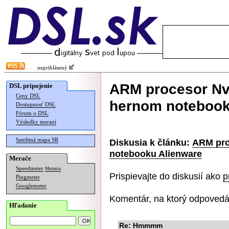
neprihlásený
ARM procesor Nvi
DSL pripojenie
Ceny DSL
hernom notebook
Dostupnosť DSL
Fórum o DSL
Výsledky meraní
Satelitná mapa SR
Diskusia k článku:
ARM pro
notebooku Alienware
Merače
Speedmeter
Merania
Prispievajte do diskusií ako
p
Pingmeter
Googlemeter
Komentár, na ktorý odpovedá
Hľadanie
Re: Hmmmm