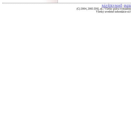
NÁVŠTEVNOSŤ
|
INZE
(C) 2004, 2005 DSL.sk | Všetky práva vyhradené
Všetky uvedené informácie sú b