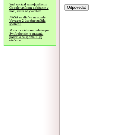
Súd zakázal samojazdiacim
Google taxíkom dobíjanie v
noci, rušili obyvateľov
NASA na diaľku na sonde
Voyager 2 úspešne znížila
spotrebu
Misia na záchranu teleskopu
Swift ešte nie je stratená,
podarilo sa spomaliť jej
otáčanie