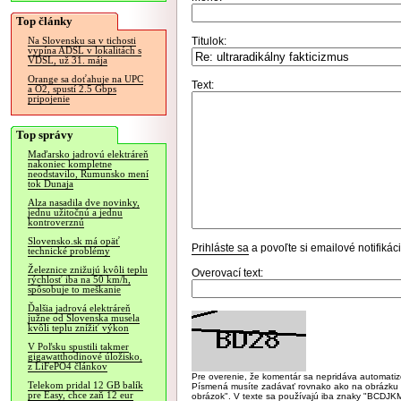
Top články
Titulok:
Na Slovensku sa v tichosti
vypína ADSL v lokalitách s
VDSL, už 31. mája
Orange sa doťahuje na UPC
Text:
a O2, spustí 2.5 Gbps
pripojenie
Top správy
Maďarsko jadrovú elektráreň
nakoniec kompletne
neodstavilo, Rumunsko mení
tok Dunaja
Alza nasadila dve novinky,
jednu užitočnú a jednu
kontroverznú
Slovensko.sk má opäť
Prihláste sa
a povoľte si emailové notifiká
technické problémy
Železnice znižujú kvôli teplu
Overovací text:
rýchlosť iba na 50 km/h,
spôsobuje to meškanie
Ďalšia jadrová elektráreň
južne od Slovenska musela
kvôli teplu znížiť výkon
V Poľsku spustili takmer
gigawatthodinové úložisko,
z LiFePO4 článkov
Pre overenie, že komentár sa nepridáva automatizov
Telekom pridal 12 GB balík
Písmená musíte zadávať rovnako ako na obrázku veľk
pre Easy, chce zaň 12 eur
obrázok". V texte sa používajú iba znaky "BC