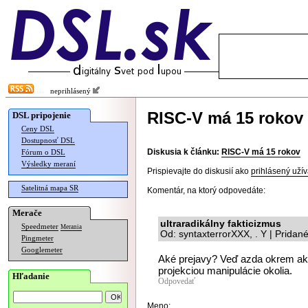
neprihlásený
RISC-V má 15 rokov
DSL pripojenie
Ceny DSL
Dostupnosť DSL
Diskusia k článku:
RISC-V má 15 rokov
Fórum o DSL
Výsledky meraní
Prispievajte do diskusií ako
prihlásený užív
Satelitná mapa SR
Komentár, na ktorý odpovedáte:
Merače
ultraradikálny fakticizmus
Speedmeter
Merania
Od: syntaxterrorXXX, . Y | Pridan
Pingmeter
Googlemeter
Aké prejavy? Veď azda okrem akn
projekciou manipulácie okolia.
Hľadanie
Odpovedať
Meno: