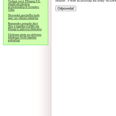
obrázok". V texte sa používajú iba znaky "BC
Vydaný nový FFmpeg 9.0,
zlepšil akceleráciu
profesionálnych formátov
videa
Slovenská sporiteľňa bude
mať cez víkend odstávku
Rumunsko potopilo štyri
člny a úspešne zvýšilo tok
Dunaja k jadrovej elektrárni
Záchrana misie na záchranu
teleskopu Swift úspešne
pokračuje