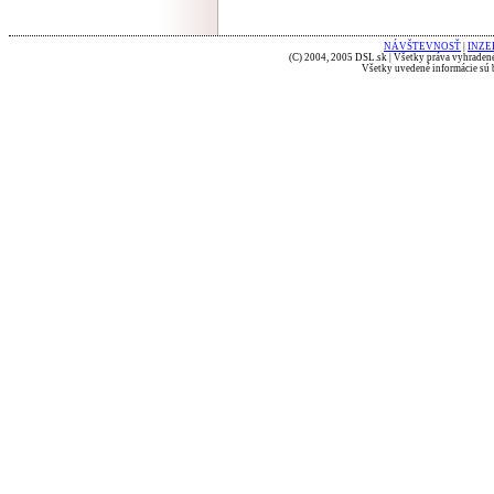
NÁVŠTEVNOSŤ
|
INZE
(C) 2004, 2005 DSL.sk | Všetky práva vyhradené
Všetky uvedené informácie sú b