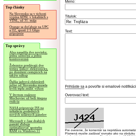
Meno:
Top články
Na Slovensku sa v tichosti
Titulok:
vypína ADSL v lokalitách s
VDSL, už 31. mája
Orange sa doťahuje na UPC
a O2, spustí 2.5 Gbps
Text:
pripojenie
Top správy
Alza nasadila dve novinky,
jednu užitočnú a jednu
kontroverznú
Železnice predávajú dve
tretiny lístkov elektronicky,
po donútení cestujúcich na
takýto nákup
Ďalšia jadrová elektráreň
južne od Slovenska musela
Prihláste sa
a povoľte si emailové notifiká
kvôli teplu znížiť výkon
Overovací text:
V štvrtom reaktore
Mochoviec už beží štiepna
reakcia
NASA pripravuje ISS na
inštaláciu posledných
nových solárnych panelov
Microsoft v čase drahých
pamätí sľubuje
optimalizovať spotrebu
Pre overenie, že komentár sa nepridáva automatizov
RAM vo Windows 11
Písmená musíte zadávať rovnako ako na obrázku veľk