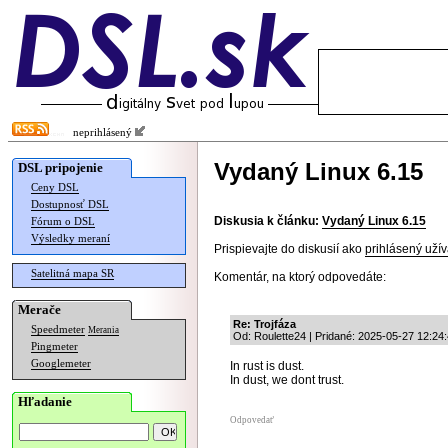
neprihlásený
Vydaný Linux 6.15
DSL pripojenie
Ceny DSL
Dostupnosť DSL
Diskusia k článku:
Vydaný Linux 6.15
Fórum o DSL
Výsledky meraní
Prispievajte do diskusií ako
prihlásený užív
Satelitná mapa SR
Komentár, na ktorý odpovedáte:
Merače
Re: Trojfáza
Speedmeter
Merania
Od: Roulette24 | Pridané: 2025-05-27 12:24
Pingmeter
Googlemeter
In rust is dust.
In dust, we dont trust.
Hľadanie
Odpovedať