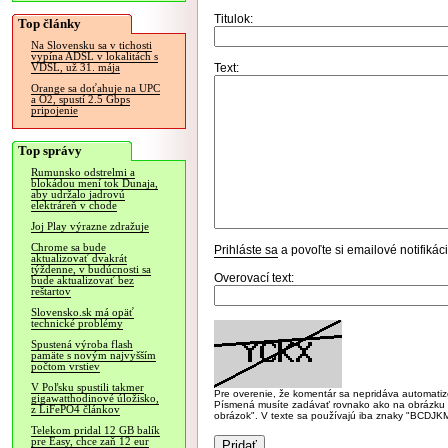
Titulok:
Top články
Na Slovensku sa v tichosti
vypína ADSL v lokalitách s
Text:
VDSL, už 31. mája
Orange sa doťahuje na UPC
a O2, spustí 2.5 Gbps
pripojenie
Top správy
Rumunsko odstrelmi a
blokádou mení tok Dunaja,
aby udržalo jadrovú
elektráreň v chode
Joj Play výrazne zdražuje
Chrome sa bude
Prihláste sa
a povoľte si emailové notifiká
aktualizovať dvakrát
týždenne, v budúcnosti sa
Overovací text:
bude aktualizovať bez
reštartov
Slovensko.sk má opäť
technické problémy
Spustená výroba flash
pamäte s novým najvyšším
počtom vrstiev
V Poľsku spustili takmer
Pre overenie, že komentár sa nepridáva automatizov
gigawatthodinové úložisko,
Písmená musíte zadávať rovnako ako na obrázku veľk
z LiFePO4 článkov
obrázok". V texte sa používajú iba znaky "BC
Telekom pridal 12 GB balík
pre Easy, chce zaň 12 eur