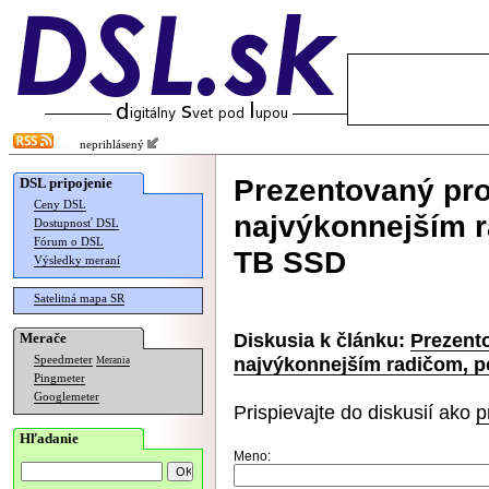
neprihlásený
Prezentovaný pr
DSL pripojenie
Ceny DSL
najvýkonnejším 
Dostupnosť DSL
Fórum o DSL
TB SSD
Výsledky meraní
Satelitná mapa SR
Diskusia k článku:
Prezent
Merače
najvýkonnejším radičom, 
Speedmeter
Merania
Pingmeter
Googlemeter
Prispievajte do diskusií ako
p
Hľadanie
Meno: