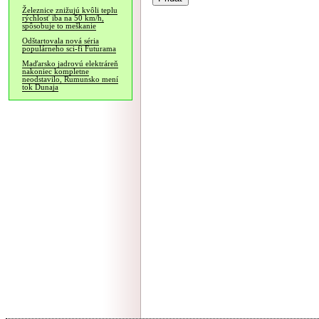
Železnice znižujú kvôli teplu
rýchlosť iba na 50 km/h,
spôsobuje to meškanie
Odštartovala nová séria
populárneho sci-fi Futurama
Maďarsko jadrovú elektráreň
nakoniec kompletne
neodstavilo, Rumunsko mení
tok Dunaja