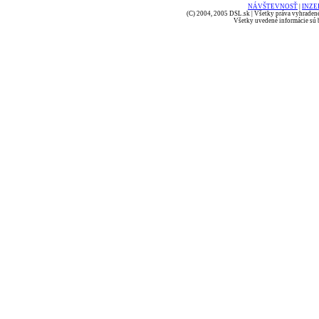
NÁVŠTEVNOSŤ
|
INZE
(C) 2004, 2005 DSL.sk | Všetky práva vyhradené
Všetky uvedené informácie sú b