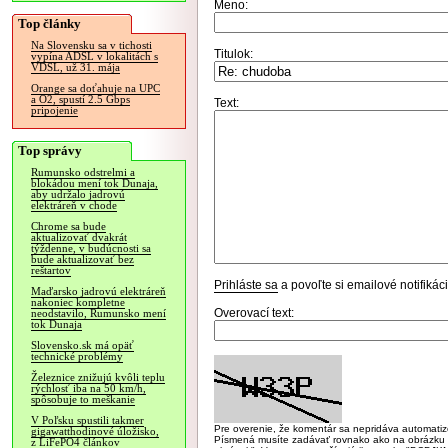
Meno:
Top články
Na Slovensku sa v tichosti
Titulok:
vypína ADSL v lokalitách s
VDSL, už 31. mája
Orange sa doťahuje na UPC
a O2, spustí 2.5 Gbps
Text:
pripojenie
Top správy
Rumunsko odstrelmi a
blokádou mení tok Dunaja,
aby udržalo jadrovú
elektráreň v chode
Chrome sa bude
aktualizovať dvakrát
týždenne, v budúcnosti sa
bude aktualizovať bez
reštartov
Prihláste sa
a povoľte si emailové notifiká
Maďarsko jadrovú elektráreň
nakoniec kompletne
Overovací text:
neodstavilo, Rumunsko mení
tok Dunaja
Slovensko.sk má opäť
technické problémy
Železnice znižujú kvôli teplu
rýchlosť iba na 50 km/h,
spôsobuje to meškanie
V Poľsku spustili takmer
Pre overenie, že komentár sa nepridáva automatizov
gigawatthodinové úložisko,
Písmená musíte zadávať rovnako ako na obrázku veľk
z LiFePO4 článkov