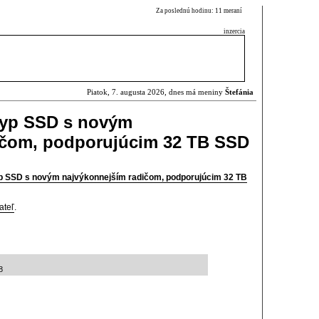
Za poslednú hodinu: 11 meraní
inzercia
Piatok, 7. augusta 2026, dnes má meniny
Štefánia
typ SSD s novým
ičom, podporujúcim 32 TB SSD
p SSD s novým najvýkonnejším radičom, podporujúcim 32 TB
ateľ
.
8