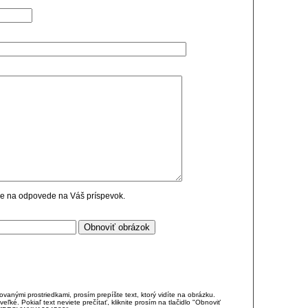
cie na odpovede na Váš príspevok.
anými prostriedkami, prosím prepíšte text, ktorý vidíte na obrázku.
é. Pokiaľ text neviete prečítať, kliknite prosím na tlačidlo "Obnoviť