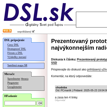
neprihlásený
Prezentovaný proto
DSL pripojenie
Ceny DSL
najvýkonnejším rad
Dostupnosť DSL
Fórum o DSL
Výsledky meraní
Diskusia k článku:
Prezentovaný prototy
SSD
Satelitná mapa SR
Prispievajte do diskusií ako
prihlásený užív
Merače
Komentár, na ktorý odpovedáte:
Speedmeter
Merania
Pingmeter
Googlemeter
chudoba
Od: PCmaník | Pridané: 2025-05-23 19:04:0
Hľadanie
a zasa len 4 linky.
Odpovedať