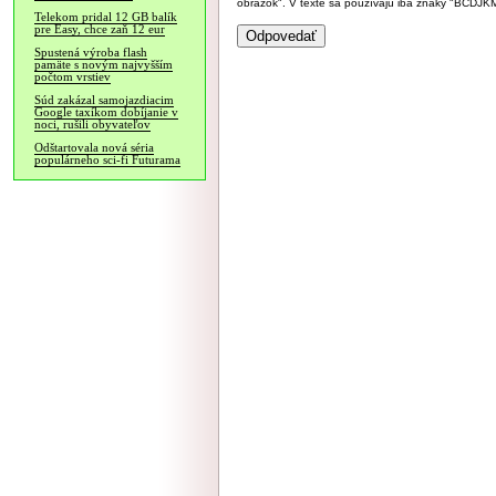
obrázok". V texte sa používajú iba znaky "BC
Telekom pridal 12 GB balík
pre Easy, chce zaň 12 eur
Spustená výroba flash
pamäte s novým najvyšším
počtom vrstiev
Súd zakázal samojazdiacim
Google taxíkom dobíjanie v
noci, rušili obyvateľov
Odštartovala nová séria
populárneho sci-fi Futurama