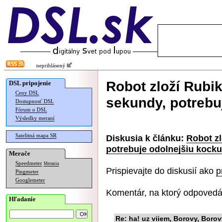
neprihlásený
Robot zloží Rubi
DSL pripojenie
Ceny DSL
sekundy, potrebu
Dostupnosť DSL
Fórum o DSL
Výsledky meraní
Satelitná mapa SR
Diskusia k článku:
Robot z
potrebuje odolnejšiu kocku
Merače
Speedmeter
Merania
Prispievajte do diskusií ako
p
Pingmeter
Googlemeter
Komentár, na ktorý odpovedá
Hľadanie
Re: ha! uz viiem, Borovy, Borovy