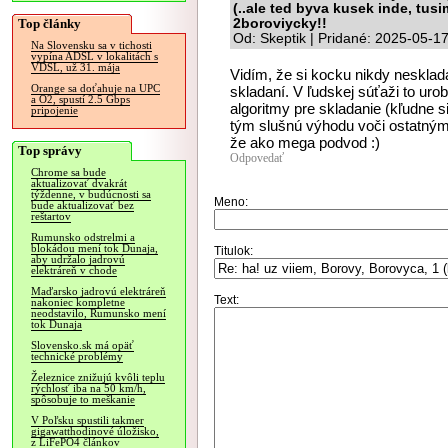
(..ale ted byva kusek inde, tu
Top články
2boroviycky!!
Od: Skeptik | Pridané: 2025-05-1
Na Slovensku sa v tichosti
vypína ADSL v lokalitách s
VDSL, už 31. mája
Vidím, že si kocku nikdy nesklad
Orange sa doťahuje na UPC
skladaní. V ľudskej súťaži to uro
a O2, spustí 2.5 Gbps
algoritmy pre skladanie (kľudne 
pripojenie
tým slušnú výhodu voči ostatným 
že ako mega podvod :)
Top správy
Odpovedať
Chrome sa bude
aktualizovať dvakrát
týždenne, v budúcnosti sa
Meno:
bude aktualizovať bez
reštartov
Rumunsko odstrelmi a
blokádou mení tok Dunaja,
Titulok:
aby udržalo jadrovú
elektráreň v chode
Maďarsko jadrovú elektráreň
Text:
nakoniec kompletne
neodstavilo, Rumunsko mení
tok Dunaja
Slovensko.sk má opäť
technické problémy
Železnice znižujú kvôli teplu
rýchlosť iba na 50 km/h,
spôsobuje to meškanie
V Poľsku spustili takmer
gigawatthodinové úložisko,
z LiFePO4 článkov