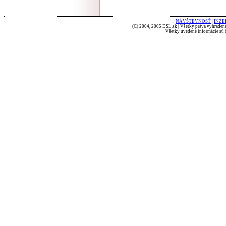
NÁVŠTEVNOSŤ
|
INZE
(C) 2004, 2005 DSL.sk | Všetky práva vyhradené
Všetky uvedené informácie sú b