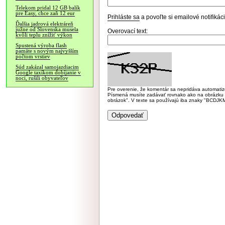
Telekom pridal 12 GB balík
pre Easy, chce zaň 12 eur
Prihláste sa
a povoľte si emailové notifiká
Ďalšia jadrová elektráreň
južne od Slovenska musela
Overovací text:
kvôli teplu znížiť výkon
Spustená výroba flash
pamäte s novým najvyšším
počtom vrstiev
Súd zakázal samojazdiacim
Google taxíkom dobíjanie v
noci, rušili obyvateľov
Pre overenie, že komentár sa nepridáva automatizov
Písmená musíte zadávať rovnako ako na obrázku veľk
obrázok". V texte sa používajú iba znaky "BC