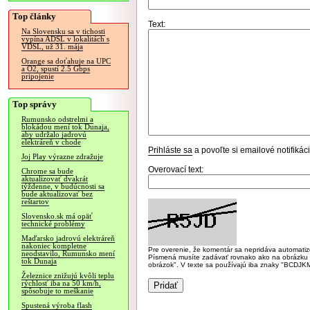
Top články
Text:
Na Slovensku sa v tichosti
vypína ADSL v lokalitách s
VDSL, už 31. mája
Orange sa doťahuje na UPC
a O2, spustí 2.5 Gbps
pripojenie
Top správy
Rumunsko odstrelmi a
blokádou mení tok Dunaja,
aby udržalo jadrovú
elektráreň v chode
Prihláste sa
a povoľte si emailové notifiká
Joj Play výrazne zdražuje
Overovací text:
Chrome sa bude
aktualizovať dvakrát
týždenne, v budúcnosti sa
bude aktualizovať bez
reštartov
Slovensko.sk má opäť
technické problémy
Maďarsko jadrovú elektráreň
nakoniec kompletne
Pre overenie, že komentár sa nepridáva automatizov
neodstavilo, Rumunsko mení
Písmená musíte zadávať rovnako ako na obrázku veľk
tok Dunaja
obrázok". V texte sa používajú iba znaky "BC
Železnice znižujú kvôli teplu
rýchlosť iba na 50 km/h,
spôsobuje to meškanie
Spustená výroba flash