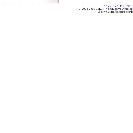
NÁVŠTEVNOSŤ
|
INZE
(C) 2004, 2005 DSL.sk | Všetky práva vyhradené
Všetky uvedené informácie sú b