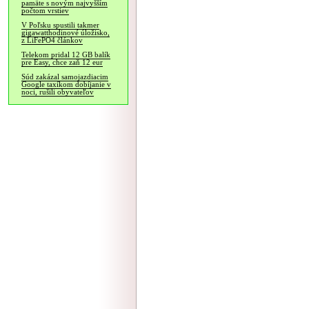
pamäte s novým najvyšším
počtom vrstiev
V Poľsku spustili takmer
gigawatthodinové úložisko,
z LiFePO4 článkov
Telekom pridal 12 GB balík
pre Easy, chce zaň 12 eur
Súd zakázal samojazdiacim
Google taxíkom dobíjanie v
noci, rušili obyvateľov