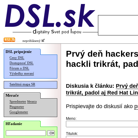
neprihlásený
Prvý deň hacker
DSL pripojenie
Ceny DSL
hackli trikrát, pa
Dostupnosť DSL
Fórum o DSL
Výsledky meraní
Satelitná mapa SR
Diskusia k článku:
Prvý de
trikrát, padol aj Red Hat Li
Merače
Speedmeter
Merania
Prispievajte do diskusií ako
p
Pingmeter
Googlemeter
Meno:
Hľadanie
Titulok: