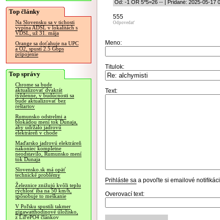
Od: -1 OR 5*5=26 -- | Pridané: 2025-05-17 
Top články
555
Na Slovensku sa v tichosti
Odpovedať
vypína ADSL v lokalitách s
VDSL, už 31. mája
Meno:
Orange sa doťahuje na UPC
a O2, spustí 2.5 Gbps
pripojenie
Titulok:
Top správy
Chrome sa bude
aktualizovať dvakrát
Text:
týždenne, v budúcnosti sa
bude aktualizovať bez
reštartov
Rumunsko odstrelmi a
blokádou mení tok Dunaja,
aby udržalo jadrovú
elektráreň v chode
Maďarsko jadrovú elektráreň
nakoniec kompletne
neodstavilo, Rumunsko mení
tok Dunaja
Slovensko.sk má opäť
technické problémy
Prihláste sa
a povoľte si emailové notifiká
Železnice znižujú kvôli teplu
rýchlosť iba na 50 km/h,
Overovací text:
spôsobuje to meškanie
V Poľsku spustili takmer
gigawatthodinové úložisko,
z LiFePO4 článkov