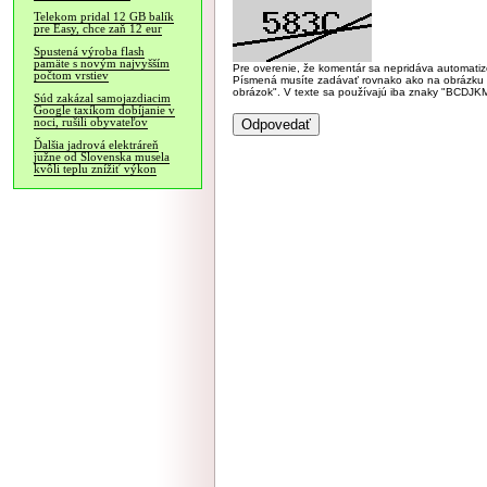
Telekom pridal 12 GB balík
pre Easy, chce zaň 12 eur
Spustená výroba flash
pamäte s novým najvyšším
Pre overenie, že komentár sa nepridáva automatizov
počtom vrstiev
Písmená musíte zadávať rovnako ako na obrázku veľk
obrázok". V texte sa používajú iba znaky "BC
Súd zakázal samojazdiacim
Google taxíkom dobíjanie v
noci, rušili obyvateľov
Ďalšia jadrová elektráreň
južne od Slovenska musela
kvôli teplu znížiť výkon