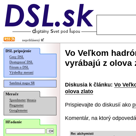
neprihlásený
Vo Veľkom hadró
DSL pripojenie
Ceny DSL
vyrábajú z olova 
Dostupnosť DSL
Fórum o DSL
Výsledky meraní
Satelitná mapa SR
Diskusia k článku:
Vo Veľk
olova zlato
Merače
Speedmeter
Merania
Prispievajte do diskusií ako
p
Pingmeter
Googlemeter
Komentár, na ktorý odpovedá
Hľadanie
Re: alchymisti