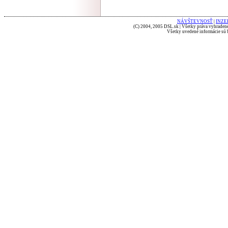
NÁVŠTEVNOSŤ
|
INZE
(C) 2004, 2005 DSL.sk | Všetky práva vyhradené
Všetky uvedené informácie sú b