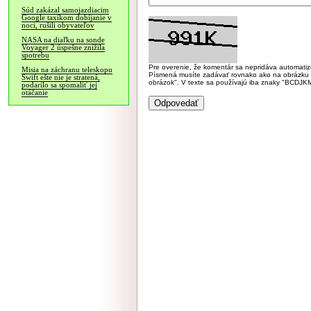
Súd zakázal samojazdiacim
Google taxíkom dobíjanie v
noci, rušili obyvateľov
NASA na diaľku na sonde
Voyager 2 úspešne znížila
spotrebu
Pre overenie, že komentár sa nepridáva automatizov
Misia na záchranu teleskopu
Písmená musíte zadávať rovnako ako na obrázku veľk
Swift ešte nie je stratená,
obrázok". V texte sa používajú iba znaky "BC
podarilo sa spomaliť jej
otáčanie