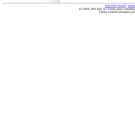
NÁVŠTEVNOSŤ
|
INZE
(C) 2004, 2005 DSL.sk | Všetky práva vyhradené
Všetky uvedené informácie sú b