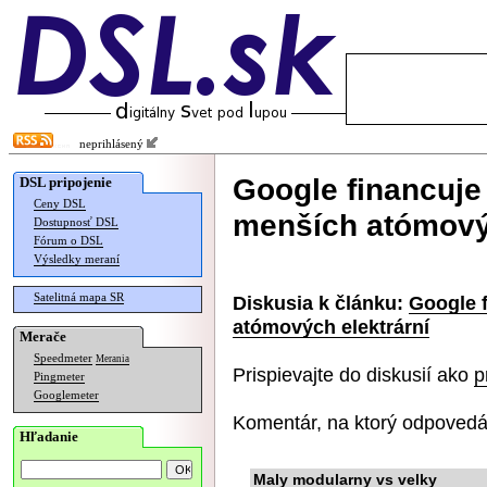
neprihlásený
Google financuje
DSL pripojenie
Ceny DSL
menších atómovýc
Dostupnosť DSL
Fórum o DSL
Výsledky meraní
Satelitná mapa SR
Diskusia k článku:
Google 
atómových elektrární
Merače
Speedmeter
Merania
Prispievajte do diskusií ako
p
Pingmeter
Googlemeter
Komentár, na ktorý odpovedá
Hľadanie
Maly modularny vs velky