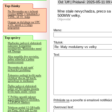
Od: Uff | Pridané: 2025-05-11 09:
Top články
Mne stale nevychadza, preco sa
Na Slovensku sa v tichosti
vypína ADSL v lokalitách s
500MW velky.
VDSL, už 31. mája
Odpovedať
Orange sa doťahuje na UPC
a O2, spustí 2.5 Gbps
pripojenie
Meno:
Top správy
Titulok:
Maďarsko jadrovú elektráreň
nakoniec kompletne
neodstavilo, Rumunsko mení
tok Dunaja
Text:
Alza nasadila dve novinky,
jednu užitočnú a jednu
kontroverznú
Slovensko.sk má opäť
technické problémy
Železnice znižujú kvôli teplu
rýchlosť iba na 50 km/h,
spôsobuje to meškanie
Ďalšia jadrová elektráreň
južne od Slovenska musela
kvôli teplu znížiť výkon
V Poľsku spustili takmer
gigawatthodinové úložisko,
Prihláste sa
a povoľte si emailové notifiká
z LiFePO4 článkov
Overovací text:
Telekom pridal 12 GB balík
pre Easy, chce zaň 12 eur