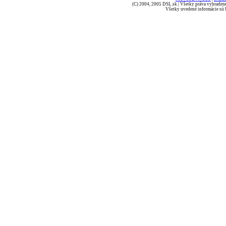
(C) 2004, 2005 DSL.sk | Všetky práva vyhradené
Všetky uvedené informácie sú b