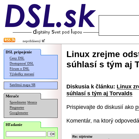
neprihlásený
Linux zrejme ods
DSL pripojenie
Ceny DSL
súhlasí s tým aj 
Dostupnosť DSL
Fórum o DSL
Výsledky meraní
Satelitná mapa SR
Diskusia k článku:
Linux zr
súhlasí s tým aj Torvalds
Merače
Speedmeter
Merania
Prispievajte do diskusií ako
p
Pingmeter
Googlemeter
Komentár, na ktorý odpovedá
Hľadanie
Re: stjrtrstw