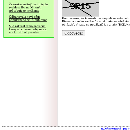
Železnice znižujú kvôli teplu
rýchlosť iba na 50 km/h,
spôsobuje to meškanie
Odštartovala nová séria
Pre overenie, že komentár sa nepridáva automatizov
populárneho sci-fi Futurama
Písmená musíte zadávať rovnako ako na obrázku veľk
obrázok". V texte sa používajú iba znaky "BC
Súd zakázal samojazdiacim
Google taxíkom dobíjanie v
noci, rušili obyvateľov
NÁVŠTEVNOSŤ
|
INZE