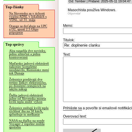
Od: Tember | Pridané: 2025-05-11 19:04:47
Top články
Masochista používa Windows.
Na Slovensku sa v tichosti
Odpovedať
vypína ADSL v lokalitách s
VDSL, už 31. mája
Meno:
Orange sa doťahuje na UPC
a O2, spustí 2.5 Gbps
pripojenie
Titulok:
Top správy
Alza nasadila dve novinky,
jednu užitočnú a jednu
Text:
kontroverznú
Maďarsko jadrovú elektráreň
nakoniec kompletne
neodstavilo, Rumunsko mení
tok Dunaja
Železnice predávajú dve
tretiny lístkov elektronicky,
po donútení cestujúcich na
takýto nákup
Ďalšia jadrová elektráreň
južne od Slovenska musela
kvôli teplu znížiť výkon
Prihláste sa
a povoľte si emailové notifiká
Železnice znižujú kvôli teplu
rýchlosť iba na 50 km/h,
spôsobuje to meškanie
Overovací text:
NASA na diaľku na sonde
Voyager 2 úspešne znížila
spotrebu