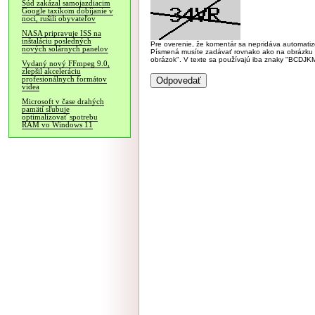
Súd zakázal samojazdiacim
Google taxíkom dobíjanie v
noci, rušili obyvateľov
NASA pripravuje ISS na
inštaláciu posledných
Pre overenie, že komentár sa nepridáva automatizov
nových solárnych panelov
Písmená musíte zadávať rovnako ako na obrázku veľk
obrázok". V texte sa používajú iba znaky "BC
Vydaný nový FFmpeg 9.0,
zlepšil akceleráciu
profesionálnych formátov
videa
Microsoft v čase drahých
pamätí sľubuje
optimalizovať spotrebu
RAM vo Windows 11