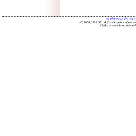
NÁVŠTEVNOSŤ
|
INZE
(C) 2004, 2005 DSL.sk | Všetky práva vyhradené
Všetky uvedené informácie sú b