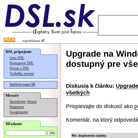
neprihlásený
Upgrade na Wind
DSL pripojenie
Ceny DSL
dostupný pre vš
Dostupnosť DSL
Fórum o DSL
Výsledky meraní
Satelitná mapa SR
Diskusia k článku:
Upgrade
všetkých
Merače
Speedmeter
Merania
Prispievajte do diskusií ako
p
Pingmeter
Googlemeter
Komentár, na ktorý odpovedá
Hľadanie
Re: doplnenie clanku