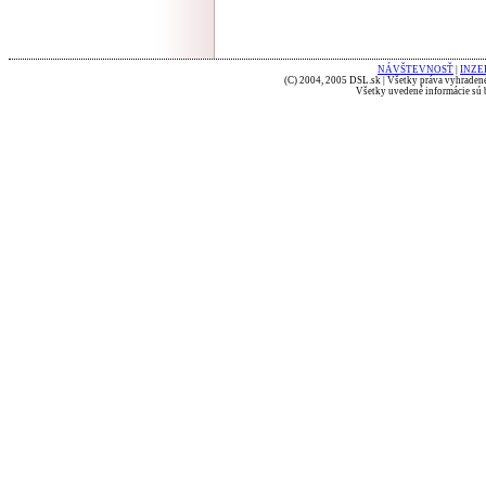
NÁVŠTEVNOSŤ
|
INZE
(C) 2004, 2005 DSL.sk | Všetky práva vyhradené
Všetky uvedené informácie sú b