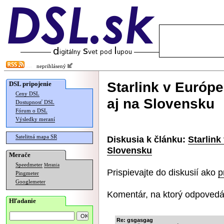
neprihlásený
Starlink v Európe
DSL pripojenie
Ceny DSL
aj na Slovensku
Dostupnosť DSL
Fórum o DSL
Výsledky meraní
Satelitná mapa SR
Diskusia k článku:
Starlink
Slovensku
Merače
Speedmeter
Merania
Prispievajte do diskusií ako
p
Pingmeter
Googlemeter
Komentár, na ktorý odpovedá
Hľadanie
Re: gsgasgag