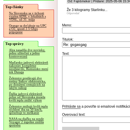
Od: Fajnšmeker | Pridané: 2025-05-06 15:3
Top články
Že 3 kilogramy Starlinku...
Na Slovensku sa v tichosti
Odpovedať
vypína ADSL v lokalitách s
VDSL, už 31. mája
Meno:
Orange sa doťahuje na UPC
a O2, spustí 2.5 Gbps
pripojenie
Titulok:
Top správy
Alza nasadila dve novinky,
jednu užitočnú a jednu
Text:
kontroverznú
Maďarsko jadrovú elektráreň
nakoniec kompletne
neodstavilo, Rumunsko mení
tok Dunaja
Železnice predávajú dve
tretiny lístkov elektronicky,
po donútení cestujúcich na
takýto nákup
Ďalšia jadrová elektráreň
južne od Slovenska musela
kvôli teplu znížiť výkon
Prihláste sa
a povoľte si emailové notifiká
Železnice znižujú kvôli teplu
rýchlosť iba na 50 km/h,
spôsobuje to meškanie
Overovací text:
NASA na diaľku na sonde
Voyager 2 úspešne znížila
spotrebu