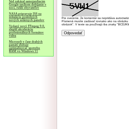
Súd zakázal samojazdiacim
Google taxíkom dobíjanie v
noci, rušili obyvateľov
NASA pripravuje ISS na
inštaláciu posledných
Pre overenie, že komentár sa nepridáva automatizov
nových solárnych panelov
Písmená musíte zadávať rovnako ako na obrázku veľk
obrázok". V texte sa používajú iba znaky "BC
Vydaný nový FFmpeg 9.0,
zlepšil akceleráciu
profesionálnych formátov
videa
Microsoft v čase drahých
pamätí sľubuje
optimalizovať spotrebu
RAM vo Windows 11