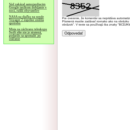
Súd zakázal samojazdiacim
Google taxíkom dobíjanie v
noci, rušili obyvateľov
NASA na diaľku na sonde
Pre overenie, že komentár sa nepridáva automatizov
Voyager 2 úspešne znížila
Písmená musíte zadávať rovnako ako na obrázku veľk
spotrebu
obrázok". V texte sa používajú iba znaky "BC
Misia na záchranu teleskopu
Swift ešte nie je stratená,
podarilo sa spomaliť jej
otáčanie