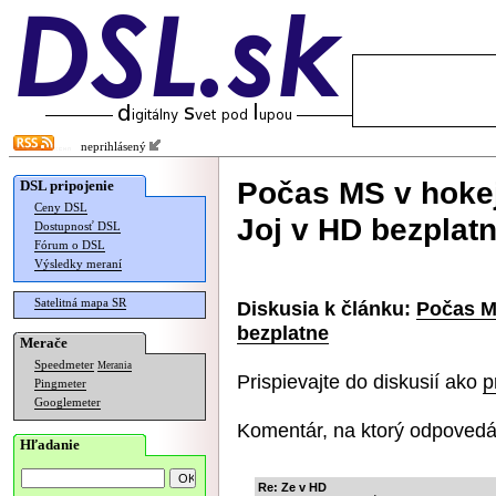
neprihlásený
Počas MS v hokej
DSL pripojenie
Ceny DSL
Joj v HD bezplat
Dostupnosť DSL
Fórum o DSL
Výsledky meraní
Satelitná mapa SR
Diskusia k článku:
Počas M
bezplatne
Merače
Speedmeter
Merania
Prispievajte do diskusií ako
p
Pingmeter
Googlemeter
Komentár, na ktorý odpovedá
Hľadanie
Re: Ze v HD