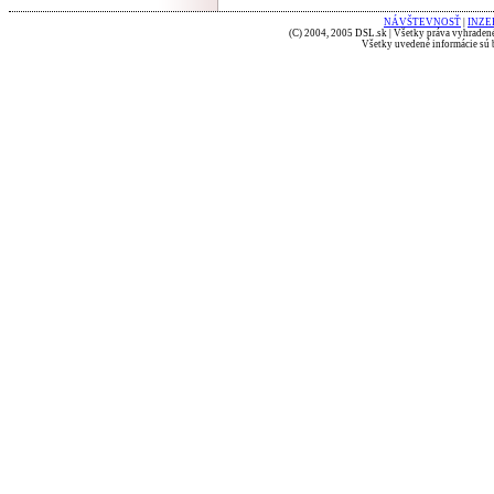
NÁVŠTEVNOSŤ
|
INZE
(C) 2004, 2005 DSL.sk | Všetky práva vyhradené
Všetky uvedené informácie sú b