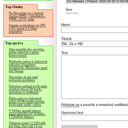
Od: Maniake | Pridané: 2025-05-05 07:56:54
Top články
Áno.
Na Slovensku sa v tichosti
Odpovedať
vypína ADSL v lokalitách s
VDSL, už 31. mája
Meno:
Orange sa doťahuje na UPC
a O2, spustí 2.5 Gbps
pripojenie
Titulok:
Top správy
Alza nasadila dve novinky,
jednu užitočnú a jednu
Text:
kontroverznú
Maďarsko jadrovú elektráreň
nakoniec kompletne
neodstavilo, Rumunsko mení
tok Dunaja
Slovensko.sk má opäť
technické problémy
Železnice znižujú kvôli teplu
rýchlosť iba na 50 km/h,
spôsobuje to meškanie
Ďalšia jadrová elektráreň
južne od Slovenska musela
Prihláste sa
a povoľte si emailové notifiká
kvôli teplu znížiť výkon
V Poľsku spustili takmer
Overovací text:
gigawatthodinové úložisko,
z LiFePO4 článkov
Telekom pridal 12 GB balík
pre Easy, chce zaň 12 eur