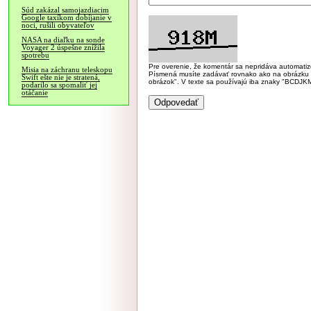
Súd zakázal samojazdiacim
Google taxíkom dobíjanie v
noci, rušili obyvateľov
NASA na diaľku na sonde
Voyager 2 úspešne znížila
spotrebu
Pre overenie, že komentár sa nepridáva automatizov
Misia na záchranu teleskopu
Písmená musíte zadávať rovnako ako na obrázku veľk
Swift ešte nie je stratená,
obrázok". V texte sa používajú iba znaky "BC
podarilo sa spomaliť jej
otáčanie