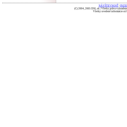
NÁVŠTEVNOSŤ
|
INZE
(C) 2004, 2005 DSL.sk | Všetky práva vyhradené
Všetky uvedené informácie sú b