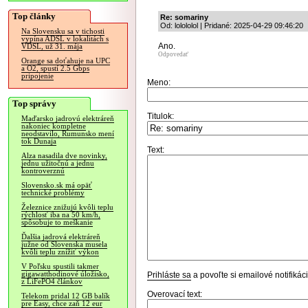
Top články
Re: somariny
Od: lolololol | Pridané: 2025-04-29 09:46:20
Na Slovensku sa v tichosti
vypína ADSL v lokalitách s
Ano.
VDSL, už 31. mája
Odpovedať
Orange sa doťahuje na UPC
a O2, spustí 2.5 Gbps
pripojenie
Meno:
Top správy
Titulok:
Maďarsko jadrovú elektráreň
nakoniec kompletne
neodstavilo, Rumunsko mení
tok Dunaja
Text:
Alza nasadila dve novinky,
jednu užitočnú a jednu
kontroverznú
Slovensko.sk má opäť
technické problémy
Železnice znižujú kvôli teplu
rýchlosť iba na 50 km/h,
spôsobuje to meškanie
Ďalšia jadrová elektráreň
južne od Slovenska musela
kvôli teplu znížiť výkon
V Poľsku spustili takmer
gigawatthodinové úložisko,
Prihláste sa
a povoľte si emailové notifiká
z LiFePO4 článkov
Overovací text:
Telekom pridal 12 GB balík
pre Easy, chce zaň 12 eur