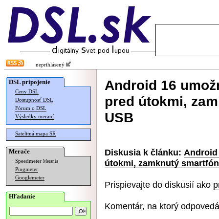
neprihlásený
Android 16 umožn
DSL pripojenie
Ceny DSL
pred útokmi, zam
Dostupnosť DSL
Fórum o DSL
USB
Výsledky meraní
Satelitná mapa SR
Diskusia k článku:
Android
Merače
útokmi, zamknutý smartfó
Speedmeter
Merania
Pingmeter
Googlemeter
Prispievajte do diskusií ako
p
Hľadanie
Komentár, na ktorý odpovedá