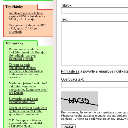
Titulok:
Top články
Na Slovensku sa v tichosti
vypína ADSL v lokalitách s
Text:
VDSL, už 31. mája
Orange sa doťahuje na UPC
a O2, spustí 2.5 Gbps
pripojenie
Top správy
Rumunsko odstrelmi a
blokádou mení tok Dunaja,
aby udržalo jadrovú
elektráreň v chode
Chrome sa bude
aktualizovať dvakrát
týždenne, v budúcnosti sa
Prihláste sa
a povoľte si emailové notifiká
bude aktualizovať bez
reštartov
Overovací text:
Maďarsko jadrovú elektráreň
nakoniec kompletne
neodstavilo, Rumunsko mení
tok Dunaja
Slovensko.sk má opäť
technické problémy
Železnice znižujú kvôli teplu
rýchlosť iba na 50 km/h,
Pre overenie, že komentár sa nepridáva automatizov
spôsobuje to meškanie
Písmená musíte zadávať rovnako ako na obrázku veľk
obrázok". V texte sa používajú iba znaky "BC
V Poľsku spustili takmer
gigawatthodinové úložisko,
z LiFePO4 článkov