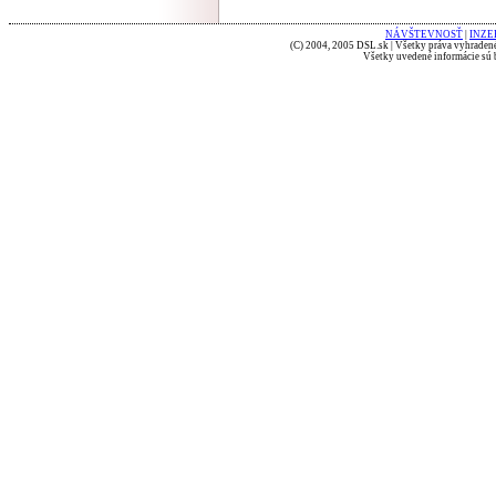
NÁVŠTEVNOSŤ
|
INZE
(C) 2004, 2005 DSL.sk | Všetky práva vyhradené
Všetky uvedené informácie sú b