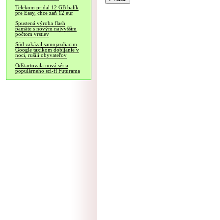
Telekom pridal 12 GB balík
pre Easy, chce zaň 12 eur
Spustená výroba flash
pamäte s novým najvyšším
počtom vrstiev
Súd zakázal samojazdiacim
Google taxíkom dobíjanie v
noci, rušili obyvateľov
Odštartovala nová séria
populárneho sci-fi Futurama