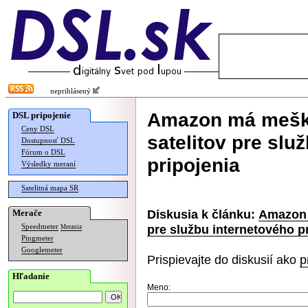
neprihlásený
Amazon má meška
DSL pripojenie
Ceny DSL
satelitov pre slu
Dostupnosť DSL
Fórum o DSL
pripojenia
Výsledky meraní
Satelitná mapa SR
Diskusia k článku:
Amazon 
Merače
pre službu internetového p
Speedmeter
Merania
Pingmeter
Googlemeter
Prispievajte do diskusií ako
p
Hľadanie
Meno: