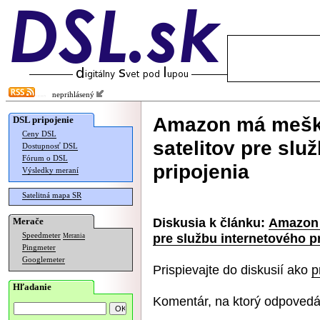
neprihlásený
Amazon má meška
DSL pripojenie
Ceny DSL
satelitov pre slu
Dostupnosť DSL
Fórum o DSL
pripojenia
Výsledky meraní
Satelitná mapa SR
Diskusia k článku:
Amazon 
Merače
pre službu internetového p
Speedmeter
Merania
Pingmeter
Googlemeter
Prispievajte do diskusií ako
p
Hľadanie
Komentár, na ktorý odpovedá