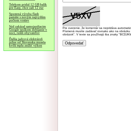
Telekom pridal 12 GB balík
pre Easy, chce zaň 12 eur
Spustená výroba flash
pamäte s novým najvyšším
počtom vrstiev
Súd zakázal samojazdiacim
Pre overenie, že komentár sa nepridáva automatizov
Google taxíkom dobíjanie v
Písmená musíte zadávať rovnako ako na obrázku veľk
noci, rušili obyvateľov
obrázok". V texte sa používajú iba znaky "BC
Ďalšia jadrová elektráreň
južne od Slovenska musela
kvôli teplu znížiť výkon