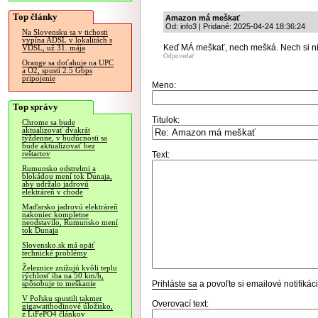
Top články
Amazon má meškať
Od: info3 | Pridané: 2025-04-24 18:36:24
Na Slovensku sa v tichosti
vypína ADSL v lokalitách s
Keď MÁ meškať, nech mešká. Nech si nikt
VDSL, už 31. mája
Odpovedať
Orange sa doťahuje na UPC
a O2, spustí 2.5 Gbps
pripojenie
Meno:
Top správy
Titulok:
Chrome sa bude
aktualizovať dvakrát
týždenne, v budúcnosti sa
bude aktualizovať bez
reštartov
Text:
Rumunsko odstrelmi a
blokádou mení tok Dunaja,
aby udržalo jadrovú
elektráreň v chode
Maďarsko jadrovú elektráreň
nakoniec kompletne
neodstavilo, Rumunsko mení
tok Dunaja
Slovensko.sk má opäť
technické problémy
Železnice znižujú kvôli teplu
rýchlosť iba na 50 km/h,
Prihláste sa
a povoľte si emailové notifiká
spôsobuje to meškanie
V Poľsku spustili takmer
Overovací text:
gigawatthodinové úložisko,
z LiFePO4 článkov