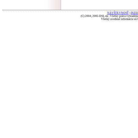
NÁVŠTEVNOSŤ
|
INZE
(C) 2004, 2005 DSL.sk | Všetky práva vyhradené
Všetky uvedené informácie sú b