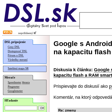
neprihlásený
Google s Android
DSL pripojenie
Ceny DSL
na kapacitu flas
Dostupnosť DSL
Fórum o DSL
Výsledky meraní
Satelitná mapa SR
Diskusia k článku:
Google 
kapacitu flash a RAM smar
Merače
Speedmeter
Merania
Prispievajte do diskusií ako
p
Pingmeter
Googlemeter
Komentár, na ktorý odpovedá
Hľadanie
Re: zmeny