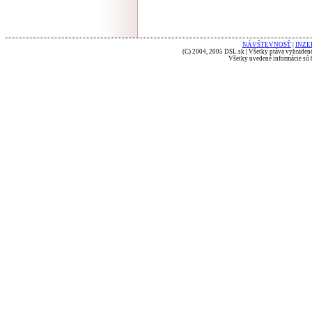
NÁVŠTEVNOSŤ
|
INZE
(C) 2004, 2005 DSL.sk | Všetky práva vyhradené
Všetky uvedené informácie sú b