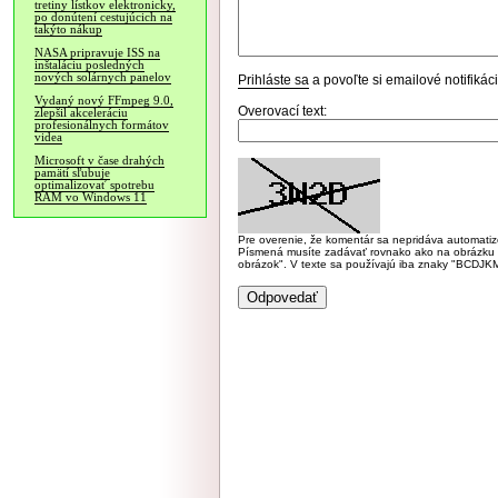
tretiny lístkov elektronicky,
po donútení cestujúcich na
takýto nákup
NASA pripravuje ISS na
inštaláciu posledných
nových solárnych panelov
Prihláste sa
a povoľte si emailové notifiká
Vydaný nový FFmpeg 9.0,
Overovací text:
zlepšil akceleráciu
profesionálnych formátov
videa
Microsoft v čase drahých
pamätí sľubuje
optimalizovať spotrebu
RAM vo Windows 11
Pre overenie, že komentár sa nepridáva automatizov
Písmená musíte zadávať rovnako ako na obrázku veľk
obrázok". V texte sa používajú iba znaky "BC