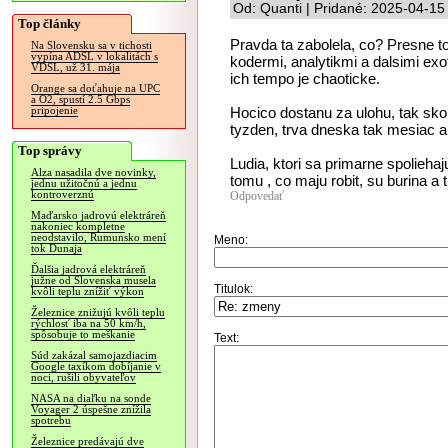
Od: Quanti | Pridané: 2025-04-15
Top články
Pravda ta zabolela, co? Presne to
Na Slovensku sa v tichosti
vypína ADSL v lokalitách s
kodermi, analytikmi a dalsimi exo
VDSL, už 31. mája
ich tempo je chaoticke.
Orange sa doťahuje na UPC
a O2, spustí 2.5 Gbps
Hocico dostanu za ulohu, tak sko
pripojenie
tyzden, trva dneska tak mesiac a t
Top správy
Ludia, ktori sa primarne spolieha
Alza nasadila dve novinky,
tomu , co maju robit, su burina a 
jednu užitočnú a jednu
kontroverznú
Odpovedať
Maďarsko jadrovú elektráreň
nakoniec kompletne
neodstavilo, Rumunsko mení
Meno:
tok Dunaja
Ďalšia jadrová elektráreň
južne od Slovenska musela
Titulok:
kvôli teplu znížiť výkon
Železnice znižujú kvôli teplu
rýchlosť iba na 50 km/h,
spôsobuje to meškanie
Text:
Súd zakázal samojazdiacim
Google taxíkom dobíjanie v
noci, rušili obyvateľov
NASA na diaľku na sonde
Voyager 2 úspešne znížila
spotrebu
Železnice predávajú dve