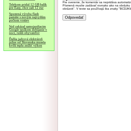
Pre overenie, že komentár sa nepridáva automatizov
Telekom pridal 12 GB balík
Písmená musíte zadávať rovnako ako na obrázku veľk
pre Easy, chce zaň 12 eur
obrázok". V texte sa používajú iba znaky "BC
Spustená výroba flash
pamäte s novým najvyšším
počtom vrstiev
Súd zakázal samojazdiacim
Google taxíkom dobíjanie v
noci, rušili obyvateľov
Ďalšia jadrová elektráreň
južne od Slovenska musela
kvôli teplu znížiť výkon