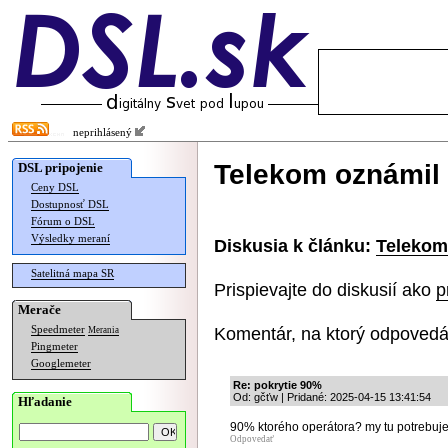
neprihlásený
Telekom oznámil 
DSL pripojenie
Ceny DSL
Dostupnosť DSL
Fórum o DSL
Výsledky meraní
Diskusia k článku:
Telekom 
Satelitná mapa SR
Prispievajte do diskusií ako
p
Merače
Komentár, na ktorý odpovedá
Speedmeter
Merania
Pingmeter
Googlemeter
Re: pokrytie 90%
Od: gčťw | Pridané: 2025-04-15 13:41:54
Hľadanie
90% ktorého operátora? my tu potrebuje
Odpovedať