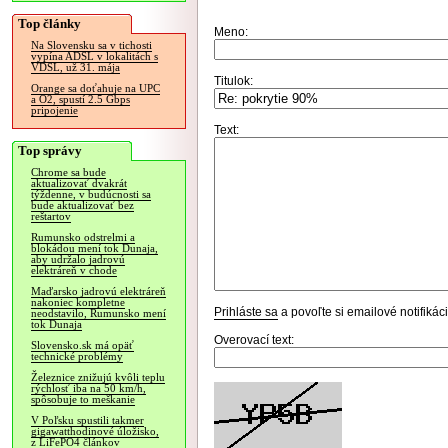
Top články
Meno:
Na Slovensku sa v tichosti
vypína ADSL v lokalitách s
VDSL, už 31. mája
Titulok:
Orange sa doťahuje na UPC
a O2, spustí 2.5 Gbps
pripojenie
Text:
Top správy
Chrome sa bude
aktualizovať dvakrát
týždenne, v budúcnosti sa
bude aktualizovať bez
reštartov
Rumunsko odstrelmi a
blokádou mení tok Dunaja,
aby udržalo jadrovú
elektráreň v chode
Maďarsko jadrovú elektráreň
nakoniec kompletne
Prihláste sa
a povoľte si emailové notifiká
neodstavilo, Rumunsko mení
tok Dunaja
Overovací text:
Slovensko.sk má opäť
technické problémy
Železnice znižujú kvôli teplu
rýchlosť iba na 50 km/h,
spôsobuje to meškanie
V Poľsku spustili takmer
gigawatthodinové úložisko,
z LiFePO4 článkov