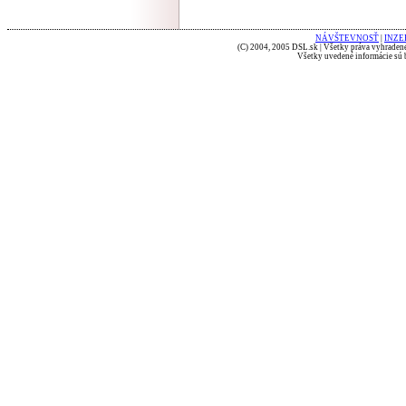
NÁVŠTEVNOSŤ
|
INZE
(C) 2004, 2005 DSL.sk | Všetky práva vyhradené
Všetky uvedené informácie sú b