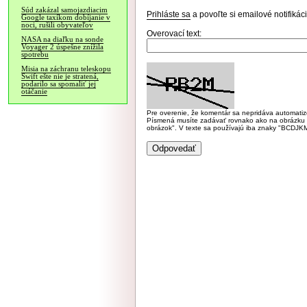
Súd zakázal samojazdiacim
Prihláste sa
a povoľte si emailové notifiká
Google taxíkom dobíjanie v
noci, rušili obyvateľov
Overovací text:
NASA na diaľku na sonde
Voyager 2 úspešne znížila
spotrebu
Misia na záchranu teleskopu
Swift ešte nie je stratená,
podarilo sa spomaliť jej
otáčanie
Pre overenie, že komentár sa nepridáva automatizov
Písmená musíte zadávať rovnako ako na obrázku veľk
obrázok". V texte sa používajú iba znaky "BC