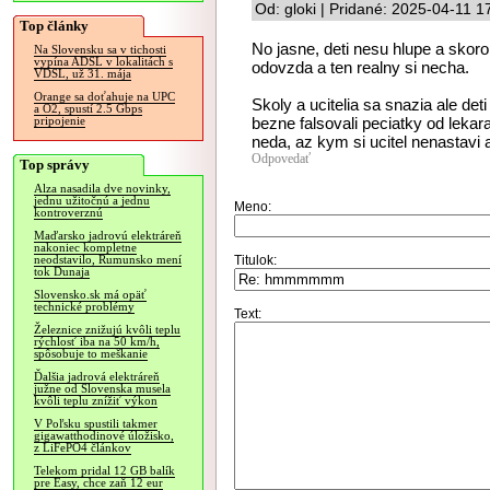
Od: gloki | Pridané: 2025-04-11 1
Top články
No jasne, deti nesu hlupe a skor
Na Slovensku sa v tichosti
vypína ADSL v lokalitách s
odovzda a ten realny si necha.
VDSL, už 31. mája
Orange sa doťahuje na UPC
Skoly a ucitelia sa snazia ale det
a O2, spustí 2.5 Gbps
bezne falsovali peciatky od lekar
pripojenie
neda, az kym si ucitel nenastavi 
Odpovedať
Top správy
Alza nasadila dve novinky,
jednu užitočnú a jednu
Meno:
kontroverznú
Maďarsko jadrovú elektráreň
nakoniec kompletne
Titulok:
neodstavilo, Rumunsko mení
tok Dunaja
Slovensko.sk má opäť
technické problémy
Text:
Železnice znižujú kvôli teplu
rýchlosť iba na 50 km/h,
spôsobuje to meškanie
Ďalšia jadrová elektráreň
južne od Slovenska musela
kvôli teplu znížiť výkon
V Poľsku spustili takmer
gigawatthodinové úložisko,
z LiFePO4 článkov
Telekom pridal 12 GB balík
pre Easy, chce zaň 12 eur