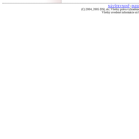
NÁVŠTEVNOSŤ
|
INZE
(C) 2004, 2005 DSL.sk | Všetky práva vyhradené
Všetky uvedené informácie sú b