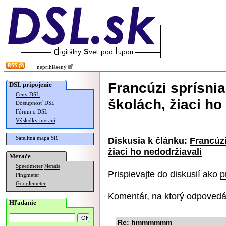
neprihlásený
Francúzi sprísni
DSL pripojenie
Ceny DSL
školách, žiaci ho
Dostupnosť DSL
Fórum o DSL
Výsledky meraní
Satelitná mapa SR
Diskusia k článku:
Francúzi
žiaci ho nedodržiavali
Merače
Speedmeter
Merania
Prispievajte do diskusií ako
p
Pingmeter
Googlemeter
Komentár, na ktorý odpovedá
Hľadanie
Re: hmmmmmm