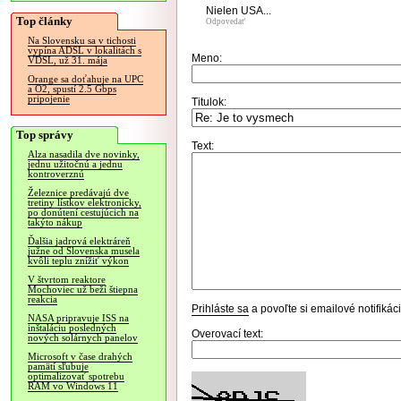
Nielen USA...
Top články
Odpovedať
Na Slovensku sa v tichosti
vypína ADSL v lokalitách s
Meno:
VDSL, už 31. mája
Orange sa doťahuje na UPC
a O2, spustí 2.5 Gbps
pripojenie
Titulok:
Top správy
Text:
Alza nasadila dve novinky,
jednu užitočnú a jednu
kontroverznú
Železnice predávajú dve
tretiny lístkov elektronicky,
po donútení cestujúcich na
takýto nákup
Ďalšia jadrová elektráreň
južne od Slovenska musela
kvôli teplu znížiť výkon
V štvrtom reaktore
Mochoviec už beží štiepna
reakcia
Prihláste sa
a povoľte si emailové notifiká
NASA pripravuje ISS na
inštaláciu posledných
Overovací text:
nových solárnych panelov
Microsoft v čase drahých
pamätí sľubuje
optimalizovať spotrebu
RAM vo Windows 11