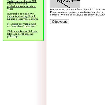
Vydaný nový FFmpeg 9.0,
zlepšil akceleráciu
profesionálnych formátov
videa
Pre overenie, že komentár sa nepridáva automatizov
Písmená musíte zadávať rovnako ako na obrázku veľk
Rumunsko potopilo štyri
obrázok". V texte sa používajú iba znaky "BC
člny a úspešne zvýšilo tok
Dunaja k jadrovej elektrárni
Slovenská sporiteľňa bude
mať cez víkend odstávku
Záchrana misie na záchranu
teleskopu Swift úspešne
pokračuje