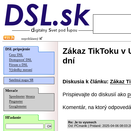
neprihlásený
Zákaz TikToku v 
DSL pripojenie
Ceny DSL
dní
Dostupnosť DSL
Fórum o DSL
Výsledky meraní
Satelitná mapa SR
Diskusia k článku:
Zákaz Ti
Merače
Prispievajte do diskusií ako
p
Speedmeter
Merania
Pingmeter
Komentár, na ktorý odpovedá
Googlemeter
Hľadanie
Re: Je to vysmech
Od: PCmanik | Pridané: 2025-04-06 08:03:2