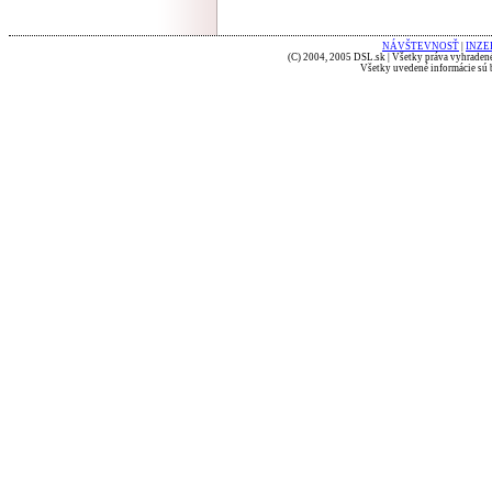
NÁVŠTEVNOSŤ
|
INZE
(C) 2004, 2005 DSL.sk | Všetky práva vyhradené
Všetky uvedené informácie sú b