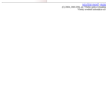
NÁVŠTEVNOSŤ
|
INZE
(C) 2004, 2005 DSL.sk | Všetky práva vyhradené
Všetky uvedené informácie sú b