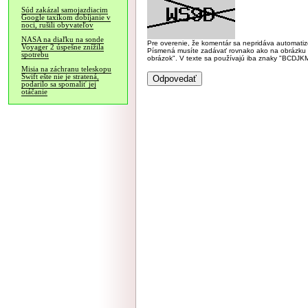
Súd zakázal samojazdiacim
Google taxíkom dobíjanie v
noci, rušili obyvateľov
NASA na diaľku na sonde
Pre overenie, že komentár sa nepridáva automatizov
Voyager 2 úspešne znížila
Písmená musíte zadávať rovnako ako na obrázku veľk
spotrebu
obrázok". V texte sa používajú iba znaky "BC
Misia na záchranu teleskopu
Swift ešte nie je stratená,
podarilo sa spomaliť jej
otáčanie