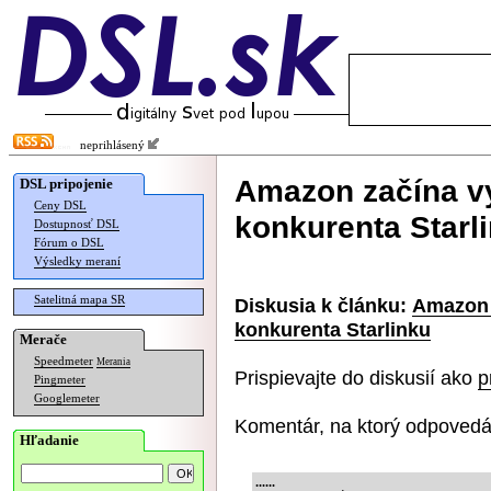
neprihlásený
Amazon začína vy
DSL pripojenie
Ceny DSL
konkurenta Starl
Dostupnosť DSL
Fórum o DSL
Výsledky meraní
Satelitná mapa SR
Diskusia k článku:
Amazon 
konkurenta Starlinku
Merače
Speedmeter
Merania
Prispievajte do diskusií ako
p
Pingmeter
Googlemeter
Komentár, na ktorý odpovedá
Hľadanie
......