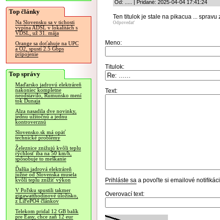
Od: ..... | Pridané: 2025-04-04 17:41:24
Top články
Ten titulok je stale na pikacua ... sprav
Na Slovensku sa v tichosti
Odpovedať
vypína ADSL v lokalitách s
VDSL, už 31. mája
Meno:
Orange sa doťahuje na UPC
a O2, spustí 2.5 Gbps
pripojenie
Titulok:
Top správy
Maďarsko jadrovú elektráreň
nakoniec kompletne
Text:
neodstavilo, Rumunsko mení
tok Dunaja
Alza nasadila dve novinky,
jednu užitočnú a jednu
kontroverznú
Slovensko.sk má opäť
technické problémy
Železnice znižujú kvôli teplu
rýchlosť iba na 50 km/h,
spôsobuje to meškanie
Ďalšia jadrová elektráreň
južne od Slovenska musela
Prihláste sa
a povoľte si emailové notifiká
kvôli teplu znížiť výkon
V Poľsku spustili takmer
Overovací text:
gigawatthodinové úložisko,
z LiFePO4 článkov
Telekom pridal 12 GB balík
pre Easy, chce zaň 12 eur