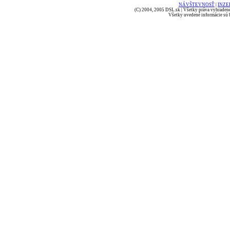
NÁVŠTEVNOSŤ
|
INZE
(C) 2004, 2005 DSL.sk | Všetky práva vyhradené
Všetky uvedené informácie sú b