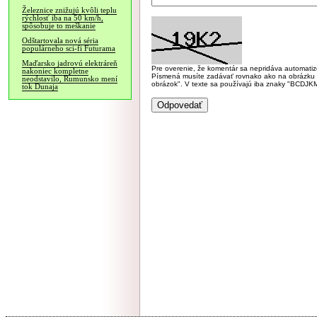
Železnice znižujú kvôli teplu
rýchlosť iba na 50 km/h,
spôsobuje to meškanie
Odštartovala nová séria
populárneho sci-fi Futurama
Maďarsko jadrovú elektráreň
Pre overenie, že komentár sa nepridáva automatizov
nakoniec kompletne
Písmená musíte zadávať rovnako ako na obrázku veľk
neodstavilo, Rumunsko mení
obrázok". V texte sa používajú iba znaky "BC
tok Dunaja