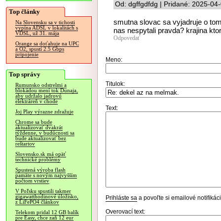
Od: dgffgdfdg | Pridané: 2025-04
Top články
smutna slovac sa vyjadruje o tom
Na Slovensku sa v tichosti
vypína ADSL v lokalitách s
nas nespytali pravda? krajina kto
VDSL, už 31. mája
Odpovedať
Orange sa doťahuje na UPC
a O2, spustí 2.5 Gbps
pripojenie
Meno:
Top správy
Titulok:
Rumunsko odstrelmi a
blokádou mení tok Dunaja,
aby udržalo jadrovú
elektráreň v chode
Text:
Joj Play výrazne zdražuje
Chrome sa bude
aktualizovať dvakrát
týždenne, v budúcnosti sa
bude aktualizovať bez
reštartov
Slovensko.sk má opäť
technické problémy
Spustená výroba flash
pamäte s novým najvyšším
počtom vrstiev
V Poľsku spustili takmer
gigawatthodinové úložisko,
Prihláste sa
a povoľte si emailové notifiká
z LiFePO4 článkov
Overovací text:
Telekom pridal 12 GB balík
pre Easy, chce zaň 12 eur