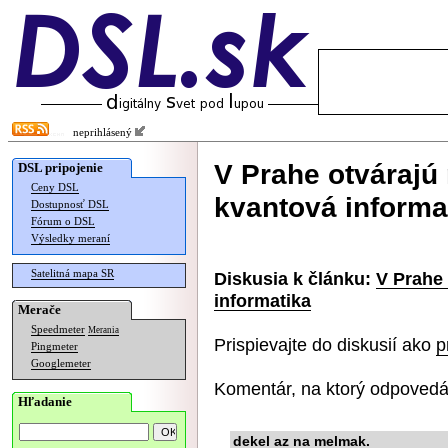
neprihlásený
V Prahe otvárajú
DSL pripojenie
Ceny DSL
kvantová informa
Dostupnosť DSL
Fórum o DSL
Výsledky meraní
Satelitná mapa SR
Diskusia k článku:
V Prahe 
informatika
Merače
Speedmeter
Merania
Prispievajte do diskusií ako
p
Pingmeter
Googlemeter
Komentár, na ktorý odpovedá
Hľadanie
dekel az na melmak.