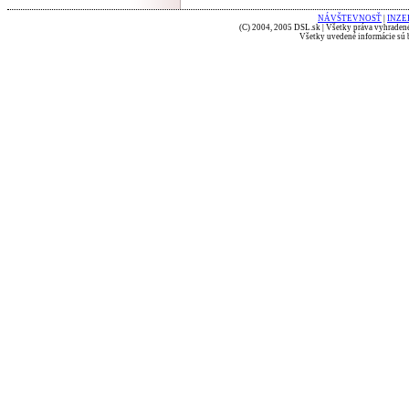
NÁVŠTEVNOSŤ
|
INZE
(C) 2004, 2005 DSL.sk | Všetky práva vyhradené
Všetky uvedené informácie sú b