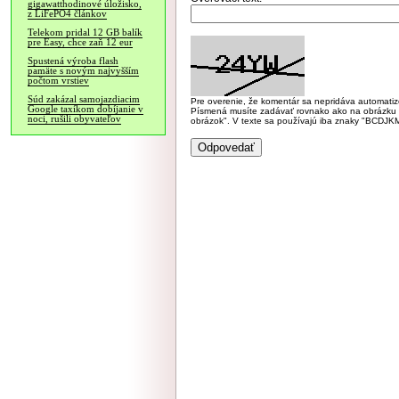
gigawatthodinové úložisko,
z LiFePO4 článkov
Telekom pridal 12 GB balík
pre Easy, chce zaň 12 eur
Spustená výroba flash
pamäte s novým najvyšším
počtom vrstiev
Súd zakázal samojazdiacim
Pre overenie, že komentár sa nepridáva automatizov
Google taxíkom dobíjanie v
Písmená musíte zadávať rovnako ako na obrázku veľk
noci, rušili obyvateľov
obrázok". V texte sa používajú iba znaky "BC