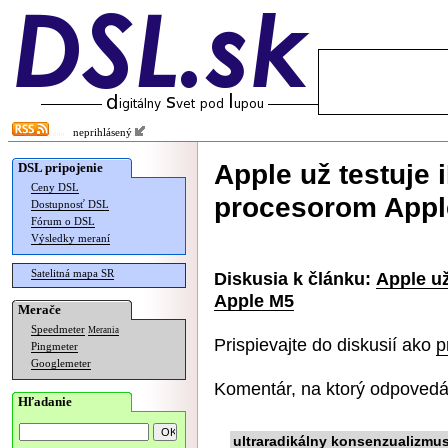
neprihlásený
Apple už testuje
DSL pripojenie
Ceny DSL
procesorom Appl
Dostupnosť DSL
Fórum o DSL
Výsledky meraní
Satelitná mapa SR
Diskusia k článku:
Apple u
Apple M5
Merače
Speedmeter
Merania
Prispievajte do diskusií ako
p
Pingmeter
Googlemeter
Komentár, na ktorý odpovedá
Hľadanie
ultraradikálny konsenzualizmu