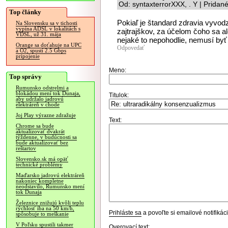
Od: syntaxterrorXXX, . Y | Pridan
Top články
Pokiaľ je štandard zdravia vyvodz
Na Slovensku sa v tichosti
vypína ADSL v lokalitách s
zajtrajškov, za účelom čoho sa a
VDSL, už 31. mája
nejaké to nepohodlie, nemusí byť
Orange sa doťahuje na UPC
Odpovedať
a O2, spustí 2.5 Gbps
pripojenie
Meno:
Top správy
Rumunsko odstrelmi a
blokádou mení tok Dunaja,
Titulok:
aby udržalo jadrovú
elektráreň v chode
Joj Play výrazne zdražuje
Text:
Chrome sa bude
aktualizovať dvakrát
týždenne, v budúcnosti sa
bude aktualizovať bez
reštartov
Slovensko.sk má opäť
technické problémy
Maďarsko jadrovú elektráreň
nakoniec kompletne
neodstavilo, Rumunsko mení
tok Dunaja
Železnice znižujú kvôli teplu
rýchlosť iba na 50 km/h,
Prihláste sa
a povoľte si emailové notifiká
spôsobuje to meškanie
V Poľsku spustili takmer
Overovací text: