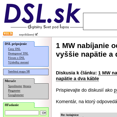
neprihlásený
1 MW nabíjanie o
DSL pripojenie
Ceny DSL
vyššie napätie a 
Dostupnosť DSL
Fórum o DSL
Výsledky meraní
Satelitná mapa SR
Diskusia k článku:
1 MW na
napätie a dva káble
Merače
Speedmeter
Merania
Prispievajte do diskusií ako
p
Pingmeter
Googlemeter
Komentár, na ktorý odpovedá
Hľadanie
Re: kolajnice