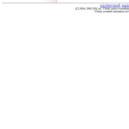
NÁVŠTEVNOSŤ
|
INZE
(C) 2004, 2005 DSL.sk | Všetky práva vyhradené
Všetky uvedené informácie sú b