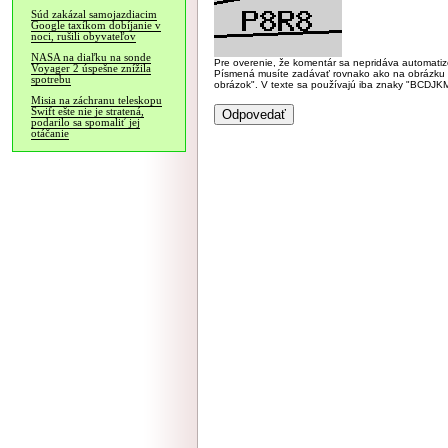
Súd zakázal samojazdiacim
Google taxíkom dobíjanie v
noci, rušili obyvateľov
NASA na diaľku na sonde
Pre overenie, že komentár sa nepridáva automatizov
Voyager 2 úspešne znížila
Písmená musíte zadávať rovnako ako na obrázku veľk
spotrebu
obrázok". V texte sa používajú iba znaky "BC
Misia na záchranu teleskopu
Swift ešte nie je stratená,
podarilo sa spomaliť jej
otáčanie