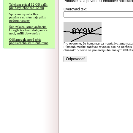
Prihláste sa
a povoľte si emailové notifiká
Telekom pridal 12 GB balík
pre Easy, chce zaň 12 eur
Overovací text:
Spustená výroba flash
pamäte s novým najvyšším
počtom vrstiev
Súd zakázal samojazdiacim
Google taxíkom dobíjanie v
noci, rušili obyvateľov
Odštartovala nová séria
populárneho sci-fi Futurama
Pre overenie, že komentár sa nepridáva automatizov
Písmená musíte zadávať rovnako ako na obrázku veľk
obrázok". V texte sa používajú iba znaky "BC