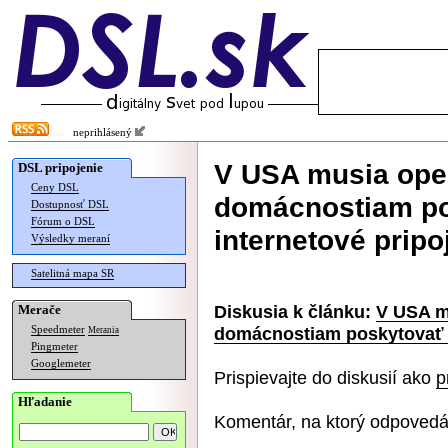
neprihlásený
V USA musia ope
DSL pripojenie
Ceny DSL
domácnostiam po
Dostupnosť DSL
Fórum o DSL
internetové pripo
Výsledky meraní
Satelitná mapa SR
Diskusia k článku:
V USA m
Merače
domácnostiam poskytovať l
Speedmeter
Merania
Pingmeter
Googlemeter
Prispievajte do diskusií ako
p
Hľadanie
Komentár, na ktorý odpovedá