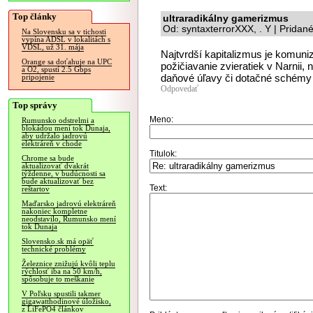
Top články
ultraradikálny gamerizmus
Od: syntaxterrorXXX, . Y | Pridan
Na Slovensku sa v tichosti
vypína ADSL v lokalitách s
VDSL, už 31. mája
Najtvrdší kapitalizmus je komuni
Orange sa doťahuje na UPC
požičiavanie zvieratiek v Narnii, 
a O2, spustí 2.5 Gbps
daňové úľavy či dotačné schémy p
pripojenie
Odpovedať
Top správy
Meno:
Rumunsko odstrelmi a
blokádou mení tok Dunaja,
aby udržalo jadrovú
elektráreň v chode
Titulok:
Chrome sa bude
aktualizovať dvakrát
týždenne, v budúcnosti sa
bude aktualizovať bez
Text:
reštartov
Maďarsko jadrovú elektráreň
nakoniec kompletne
neodstavilo, Rumunsko mení
tok Dunaja
Slovensko.sk má opäť
technické problémy
Železnice znižujú kvôli teplu
rýchlosť iba na 50 km/h,
spôsobuje to meškanie
V Poľsku spustili takmer
gigawatthodinové úložisko,
z LiFePO4 článkov