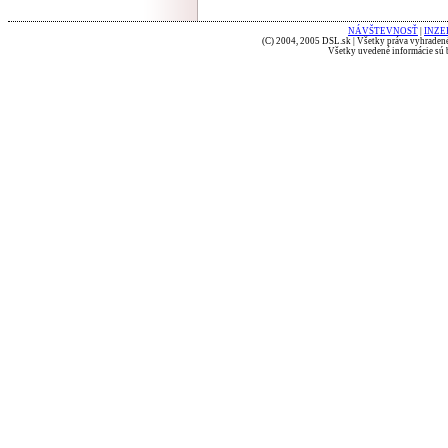
NÁVŠTEVNOSŤ
|
INZE
(C) 2004, 2005 DSL.sk | Všetky práva vyhradené
Všetky uvedené informácie sú b