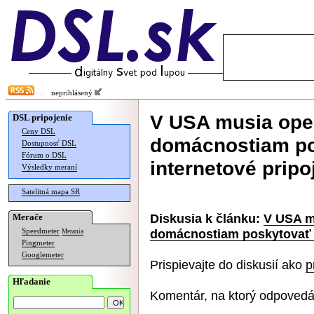
neprihlásený
V USA musia ope
DSL pripojenie
Ceny DSL
domácnostiam po
Dostupnosť DSL
Fórum o DSL
internetové pripo
Výsledky meraní
Satelitná mapa SR
Diskusia k článku:
V USA m
Merače
domácnostiam poskytovať l
Speedmeter
Merania
Pingmeter
Googlemeter
Prispievajte do diskusií ako
p
Hľadanie
Komentár, na ktorý odpovedá