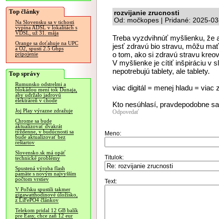
Top články
rozvijanie zrucnosti
Od: močkopes | Pridané: 2025-03
Na Slovensku sa v tichosti
vypína ADSL v lokalitách s
VDSL, už 31. mája
Treba vyzdvihnúť myšlienku, že 
Orange sa doťahuje na UPC
jesť zdravú bio stravu, môžu ma
a O2, spustí 2.5 Gbps
o tom, ako si zdravú stravu kreov
pripojenie
V myšlienke je cítiť inšpiráciu v
nepotrebujú tablety, ale tablety.
Top správy
Rumunsko odstrelmi a
viac digitál = menej hladu = viac 
blokádou mení tok Dunaja,
aby udržalo jadrovú
elektráreň v chode
Kto nesúhlasí, pravdepodobne sa 
Joj Play výrazne zdražuje
Odpovedať
Chrome sa bude
aktualizovať dvakrát
týždenne, v budúcnosti sa
Meno:
bude aktualizovať bez
reštartov
Slovensko.sk má opäť
Titulok:
technické problémy
Spustená výroba flash
pamäte s novým najvyšším
počtom vrstiev
Text:
V Poľsku spustili takmer
gigawatthodinové úložisko,
z LiFePO4 článkov
Telekom pridal 12 GB balík
pre Easy, chce zaň 12 eur