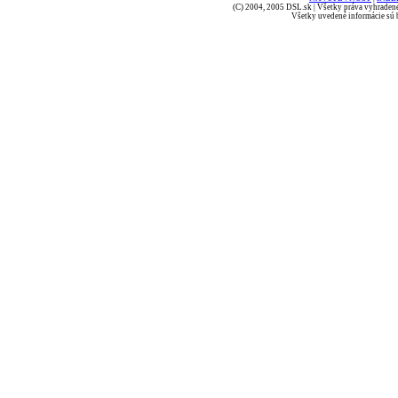
(C) 2004, 2005 DSL.sk | Všetky práva vyhradené
Všetky uvedené informácie sú b