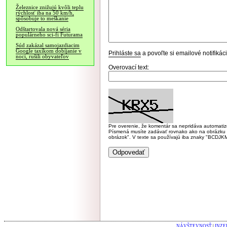
Železnice znižujú kvôli teplu
rýchlosť iba na 50 km/h,
spôsobuje to meškanie
Odštartovala nová séria
populárneho sci-fi Futurama
Súd zakázal samojazdiacim
Google taxíkom dobíjanie v
Prihláste sa
a povoľte si emailové notifiká
noci, rušili obyvateľov
Overovací text:
Pre overenie, že komentár sa nepridáva automatizov
Písmená musíte zadávať rovnako ako na obrázku veľk
obrázok". V texte sa používajú iba znaky "BC
NÁVŠTEVNOSŤ
|
INZE