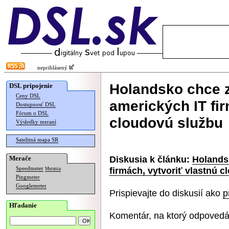
neprihlásený
Holandsko chce z
DSL pripojenie
Ceny DSL
amerických IT fir
Dostupnosť DSL
Fórum o DSL
cloudovú službu
Výsledky meraní
Satelitná mapa SR
Diskusia k článku:
Holandsk
Merače
firmách, vytvoriť vlastnú 
Speedmeter
Merania
Pingmeter
Googlemeter
Prispievajte do diskusií ako
p
Hľadanie
Komentár, na ktorý odpovedá