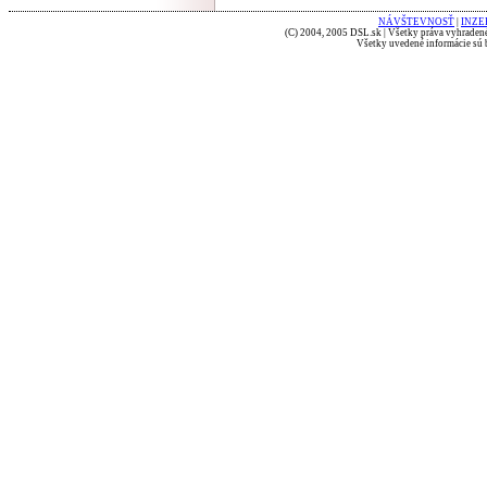
NÁVŠTEVNOSŤ
|
INZE
(C) 2004, 2005 DSL.sk | Všetky práva vyhradené
Všetky uvedené informácie sú b