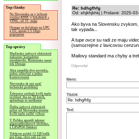
Top články
Re: hdhgfhfg
Od: ehjkhjkhkj | Pridané: 2025-03
Na Slovensku sa v tichosti
vypína ADSL v lokalitách s
VDSL, už 31. mája
Ako byva na Slovensku zvykom, su
Orange sa doťahuje na UPC
tak vypada...
a O2, spustí 2.5 Gbps
pripojenie
A tupe ovce su radi ze maju vide
(samozrejme z lavicovou cenzur
Top správy
Maďarsko jadrovú elektráreň
Mailovy standard ma chyby a tre
nakoniec kompletne
neodstavilo, Rumunsko mení
tok Dunaja
Odpovedať
Alza nasadila dve novinky,
jednu užitočnú a jednu
kontroverznú
Meno:
Slovensko.sk má opäť
technické problémy
Železnice znižujú kvôli teplu
Titulok:
rýchlosť iba na 50 km/h,
spôsobuje to meškanie
Ďalšia jadrová elektráreň
Text:
južne od Slovenska musela
kvôli teplu znížiť výkon
V Poľsku spustili takmer
gigawatthodinové úložisko,
z LiFePO4 článkov
Telekom pridal 12 GB balík
pre Easy, chce zaň 12 eur