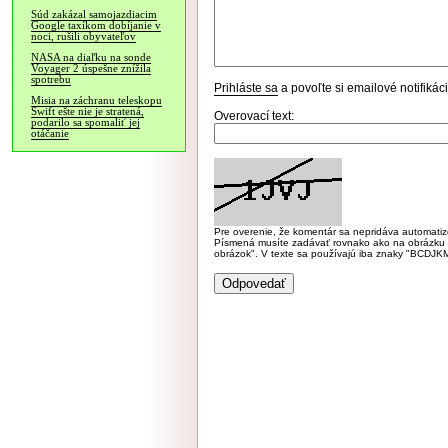
Súd zakázal samojazdiacim
Google taxíkom dobíjanie v
noci, rušili obyvateľov
NASA na diaľku na sonde
Voyager 2 úspešne znížila
spotrebu
Prihláste sa
a povoľte si emailové notifiká
Misia na záchranu teleskopu
Swift ešte nie je stratená,
Overovací text:
podarilo sa spomaliť jej
otáčanie
Pre overenie, že komentár sa nepridáva automatizov
Písmená musíte zadávať rovnako ako na obrázku veľk
obrázok". V texte sa používajú iba znaky "BC