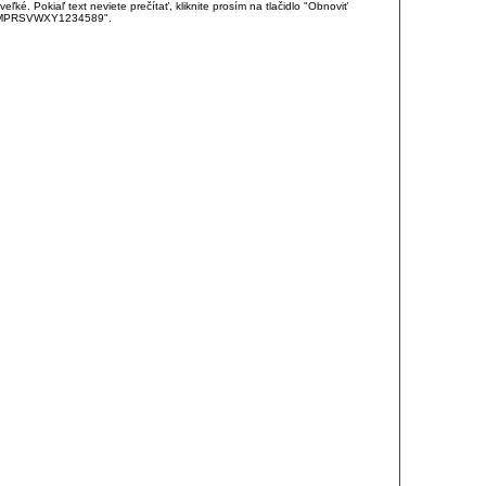
é. Pokiaľ text neviete prečítať, kliknite prosím na tlačidlo "Obnoviť
DJKMPRSVWXY1234589".