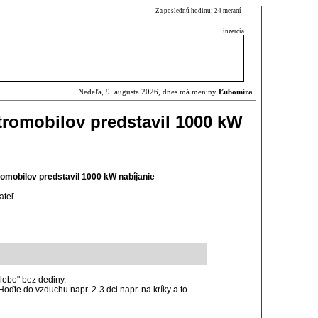
Za poslednú hodinu: 24 meraní
inzercia
Nedeľa, 9. augusta 2026, dnes má meniny
Ľubomíra
tromobilov predstavil 1000 kW
omobilov predstavil 1000 kW nabíjanie
ateľ
.
alebo" bez dediny.
Hoďte do vzduchu napr. 2-3 dcl napr. na kríky a to