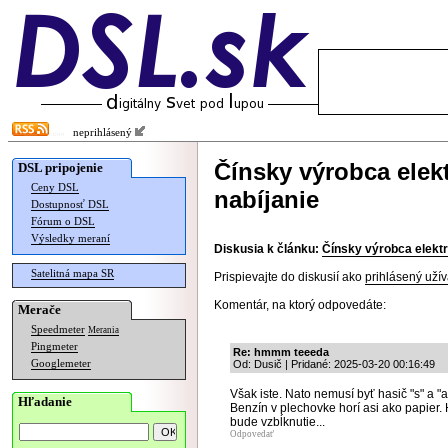
neprihlásený
Čínsky výrobca elek
DSL pripojenie
Ceny DSL
nabíjanie
Dostupnosť DSL
Fórum o DSL
Výsledky meraní
Diskusia k článku:
Čínsky výrobca elektr
Satelitná mapa SR
Prispievajte do diskusií ako
prihlásený užív
Komentár, na ktorý odpovedáte:
Merače
Speedmeter
Merania
Pingmeter
Re: hmmm teeeda
Googlemeter
Od: Dusič | Pridané: 2025-03-20 00:16:49
Však iste. Nato nemusí byť hasič "s" a "
Hľadanie
Benzín v plechovke horí asi ako papier. 
bude vzbĺknutie...
Odpovedať