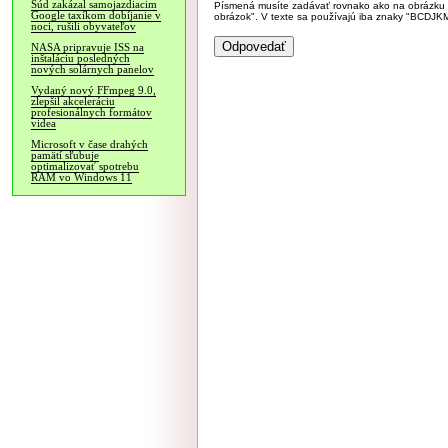
Súd zakázal samojazdiacim
Písmená musíte zadávať rovnako ako na obrázku veľk
Google taxíkom dobíjanie v
obrázok". V texte sa používajú iba znaky "BC
noci, rušili obyvateľov
NASA pripravuje ISS na
inštaláciu posledných
nových solárnych panelov
Vydaný nový FFmpeg 9.0,
zlepšil akceleráciu
profesionálnych formátov
videa
Microsoft v čase drahých
pamätí sľubuje
optimalizovať spotrebu
RAM vo Windows 11