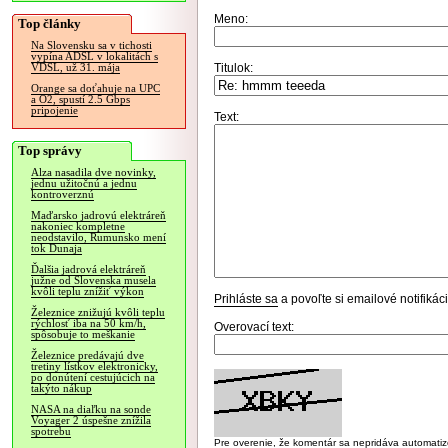
Meno:
Top články
Na Slovensku sa v tichosti
vypína ADSL v lokalitách s
Titulok:
VDSL, už 31. mája
Orange sa doťahuje na UPC
a O2, spustí 2.5 Gbps
pripojenie
Text:
Top správy
Alza nasadila dve novinky,
jednu užitočnú a jednu
kontroverznú
Maďarsko jadrovú elektráreň
nakoniec kompletne
neodstavilo, Rumunsko mení
tok Dunaja
Ďalšia jadrová elektráreň
južne od Slovenska musela
kvôli teplu znížiť výkon
Prihláste sa
a povoľte si emailové notifiká
Železnice znižujú kvôli teplu
rýchlosť iba na 50 km/h,
Overovací text:
spôsobuje to meškanie
Železnice predávajú dve
tretiny lístkov elektronicky,
po donútení cestujúcich na
takýto nákup
NASA na diaľku na sonde
Voyager 2 úspešne znížila
spotrebu
Pre overenie, že komentár sa nepridáva automatizov