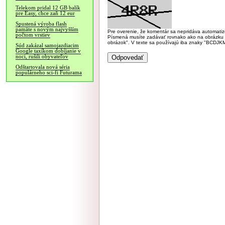
Telekom pridal 12 GB balík
pre Easy, chce zaň 12 eur
Spustená výroba flash
pamäte s novým najvyšším
Pre overenie, že komentár sa nepridáva automatizov
počtom vrstiev
Písmená musíte zadávať rovnako ako na obrázku veľk
obrázok". V texte sa používajú iba znaky "BC
Súd zakázal samojazdiacim
Google taxíkom dobíjanie v
noci, rušili obyvateľov
Odštartovala nová séria
populárneho sci-fi Futurama