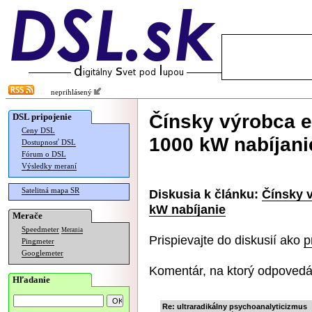
neprihlásený
Čínsky výrobca e
DSL pripojenie
Ceny DSL
1000 kW nabíjani
Dostupnosť DSL
Fórum o DSL
Výsledky meraní
Satelitná mapa SR
Diskusia k článku:
Čínsky v
kW nabíjanie
Merače
Speedmeter
Merania
Prispievajte do diskusií ako
p
Pingmeter
Googlemeter
Komentár, na ktorý odpovedá
Hľadanie
Re: ultraradikálny psychoanalyticizmus