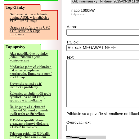
Od: miarmansky | Pridané: 2025-03-19 11:2
Top články
naco 1000kW
Na Slovensku sa v tichosti
Odpovedať
vypína ADSL v lokalitách s
VDSL, už 31. mája
Meno:
Orange sa doťahuje na UPC
a O2, spustí 2.5 Gbps
pripojenie
Titulok:
Top správy
Alza nasadila dve novinky,
jednu užitočnú a jednu
Text:
kontroverznú
Maďarsko jadrovú elektráreň
nakoniec kompletne
neodstavilo, Rumunsko mení
tok Dunaja
Slovensko.sk má opäť
technické problémy
Železnice znižujú kvôli teplu
rýchlosť iba na 50 km/h,
spôsobuje to meškanie
Ďalšia jadrová elektráreň
južne od Slovenska musela
Prihláste sa
a povoľte si emailové notifiká
kvôli teplu znížiť výkon
V Poľsku spustili takmer
Overovací text:
gigawatthodinové úložisko,
z LiFePO4 článkov
Telekom pridal 12 GB balík
pre Easy, chce zaň 12 eur