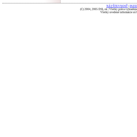
NÁVŠTEVNOSŤ
|
INZE
(C) 2004, 2005 DSL.sk | Všetky práva vyhradené
Všetky uvedené informácie sú b