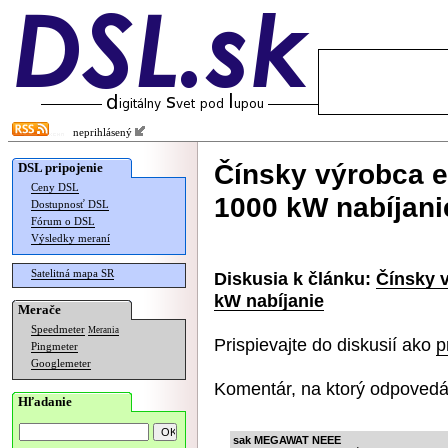
neprihlásený
Čínsky výrobca e
DSL pripojenie
Ceny DSL
1000 kW nabíjani
Dostupnosť DSL
Fórum o DSL
Výsledky meraní
Satelitná mapa SR
Diskusia k článku:
Čínsky v
kW nabíjanie
Merače
Speedmeter
Merania
Prispievajte do diskusií ako
p
Pingmeter
Googlemeter
Komentár, na ktorý odpovedá
Hľadanie
sak MEGAWAT NEEE