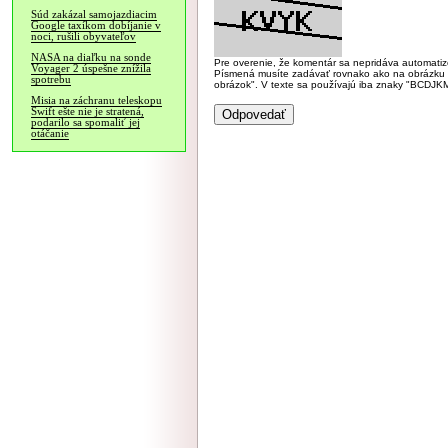
Súd zakázal samojazdiacim
Google taxíkom dobíjanie v
noci, rušili obyvateľov
NASA na diaľku na sonde
Pre overenie, že komentár sa nepridáva automatizov
Voyager 2 úspešne znížila
Písmená musíte zadávať rovnako ako na obrázku veľk
spotrebu
obrázok". V texte sa používajú iba znaky "BC
Misia na záchranu teleskopu
Swift ešte nie je stratená,
podarilo sa spomaliť jej
otáčanie