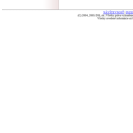
NÁVŠTEVNOSŤ
|
INZE
(C) 2004, 2005 DSL.sk | Všetky práva vyhradené
Všetky uvedené informácie sú b