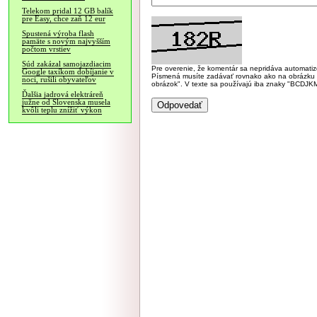
Telekom pridal 12 GB balík
pre Easy, chce zaň 12 eur
Spustená výroba flash
pamäte s novým najvyšším
počtom vrstiev
Súd zakázal samojazdiacim
Pre overenie, že komentár sa nepridáva automatizov
Google taxíkom dobíjanie v
Písmená musíte zadávať rovnako ako na obrázku veľk
noci, rušili obyvateľov
obrázok". V texte sa používajú iba znaky "BC
Ďalšia jadrová elektráreň
južne od Slovenska musela
kvôli teplu znížiť výkon