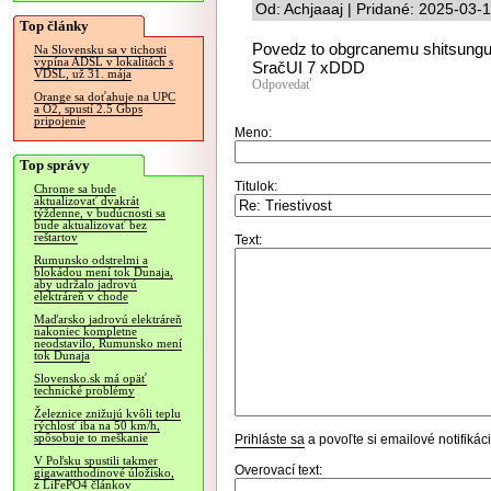
Od: Achjaaaj | Pridané: 2025-03-
Top články
Povedz to obgrcanemu shitsungu
Na Slovensku sa v tichosti
vypína ADSL v lokalitách s
SračUI 7 xDDD
VDSL, už 31. mája
Odpovedať
Orange sa doťahuje na UPC
a O2, spustí 2.5 Gbps
pripojenie
Meno:
Top správy
Titulok:
Chrome sa bude
aktualizovať dvakrát
týždenne, v budúcnosti sa
bude aktualizovať bez
reštartov
Text:
Rumunsko odstrelmi a
blokádou mení tok Dunaja,
aby udržalo jadrovú
elektráreň v chode
Maďarsko jadrovú elektráreň
nakoniec kompletne
neodstavilo, Rumunsko mení
tok Dunaja
Slovensko.sk má opäť
technické problémy
Železnice znižujú kvôli teplu
rýchlosť iba na 50 km/h,
spôsobuje to meškanie
Prihláste sa
a povoľte si emailové notifiká
V Poľsku spustili takmer
Overovací text:
gigawatthodinové úložisko,
z LiFePO4 článkov