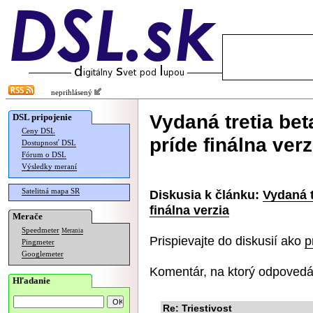
neprihlásený
Vydaná tretia be
DSL pripojenie
Ceny DSL
príde finálna verz
Dostupnosť DSL
Fórum o DSL
Výsledky meraní
Satelitná mapa SR
Diskusia k článku:
Vydaná t
finálna verzia
Merače
Speedmeter
Merania
Prispievajte do diskusií ako
p
Pingmeter
Googlemeter
Komentár, na ktorý odpovedá
Hľadanie
Re: Triestivost