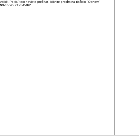
é. Pokiaľ text neviete prečítať, kliknite prosím na tlačidlo "Obnoviť
DJKMPRSVWXY1234589".
RCIA