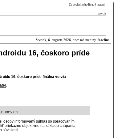
Za poslednú hodinu: 4 meraní
inzercia
Štvrtok, 6. augusta 2026, dnes má meniny
Jozefína
ndroidu 16, čoskoro príde
roidu 16, čoskoro príde finálna verzia
ateľ
.
-15 08:50:32
kej osoby informovaný súhlas so spracovaním
liť priekazne objektívne na základe chápania
 súvislostí.