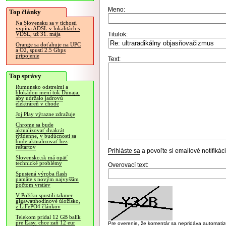
Meno:
Top články
Na Slovensku sa v tichosti
vypína ADSL v lokalitách s
Titulok:
VDSL, už 31. mája
Orange sa doťahuje na UPC
a O2, spustí 2.5 Gbps
pripojenie
Text:
Top správy
Rumunsko odstrelmi a
blokádou mení tok Dunaja,
aby udržalo jadrovú
elektráreň v chode
Joj Play výrazne zdražuje
Chrome sa bude
aktualizovať dvakrát
týždenne, v budúcnosti sa
bude aktualizovať bez
reštartov
Prihláste sa
a povoľte si emailové notifiká
Slovensko.sk má opäť
technické problémy
Overovací text:
Spustená výroba flash
pamäte s novým najvyšším
počtom vrstiev
V Poľsku spustili takmer
gigawatthodinové úložisko,
z LiFePO4 článkov
Telekom pridal 12 GB balík
pre Easy, chce zaň 12 eur
Pre overenie, že komentár sa nepridáva automatizov