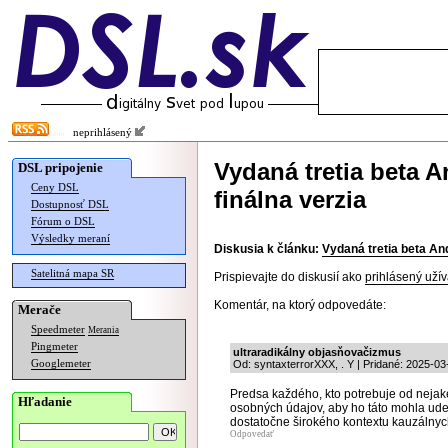
neprihlásený
Vydaná tretia beta A
DSL pripojenie
Ceny DSL
finálna verzia
Dostupnosť DSL
Fórum o DSL
Výsledky meraní
Diskusia k článku:
Vydaná tretia beta And
Satelitná mapa SR
Prispievajte do diskusií ako
prihlásený užív
Komentár, na ktorý odpovedáte:
Merače
Speedmeter
Merania
Pingmeter
ultraradikálny objasňovačizmus
Googlemeter
Od: syntaxterrorXXX, . Y | Pridané: 2025-03
Predsa každého, kto potrebuje od neja
Hľadanie
osobných údajov, aby ho táto mohla ude
dostatočne širokého kontextu kauzálnych
Odpovedať