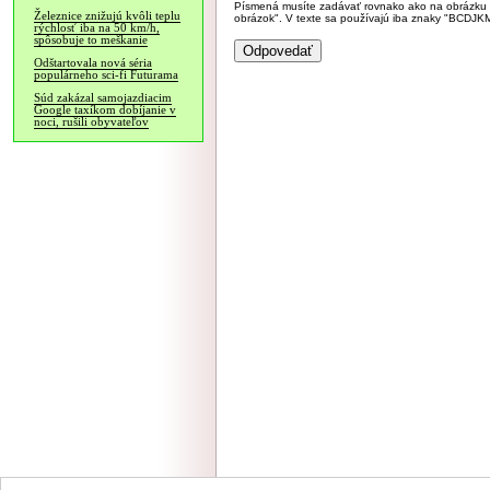
Písmená musíte zadávať rovnako ako na obrázku veľk
Železnice znižujú kvôli teplu
obrázok". V texte sa používajú iba znaky "BC
rýchlosť iba na 50 km/h,
spôsobuje to meškanie
Odštartovala nová séria
populárneho sci-fi Futurama
Súd zakázal samojazdiacim
Google taxíkom dobíjanie v
noci, rušili obyvateľov
NÁVŠTEVNOSŤ
|
INZE