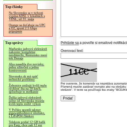
Top články
Na Slovensku sa v tichosti
vypína ADSL v lokalitách s
VDSL, už 31. mája
Orange sa doťahuje na UPC
a O2, spustí 2.5 Gbps
pripojenie
Top správy
Prihláste sa
a povoľte si emailové notifiká
Maďarsko jadrovú elektráreň
Overovací text:
nakoniec kompletne
neodstavilo, Rumunsko mení
tok Dunaja
Alza nasadila dve novinky,
jednu užitočnú a jednu
kontroverznú
Slovensko.sk má opäť
technické problémy
Pre overenie, že komentár sa nepridáva automatizov
Železnice znižujú kvôli teplu
Písmená musíte zadávať rovnako ako na obrázku veľk
rýchlosť iba na 50 km/h,
obrázok". V texte sa používajú iba znaky "BC
spôsobuje to meškanie
Ďalšia jadrová elektráreň
južne od Slovenska musela
kvôli teplu znížiť výkon
V Poľsku spustili takmer
gigawatthodinové úložisko,
z LiFePO4 článkov
Telekom pridal 12 GB balík
pre Easy, chce zaň 12 eur