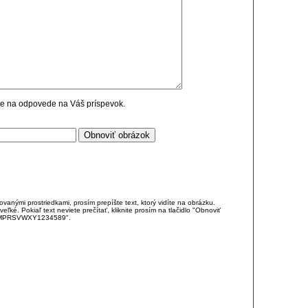
cie na odpovede na Váš príspevok.
anými prostriedkami, prosím prepíšte text, ktorý vidíte na obrázku.
é. Pokiaľ text neviete prečítať, kliknite prosím na tlačidlo "Obnoviť
DJKMPRSVWXY1234589".