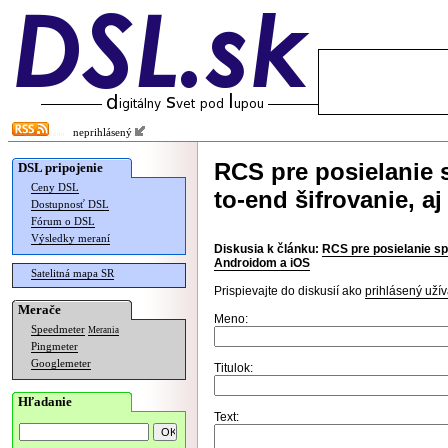
neprihlásený
RCS pre posielanie 
DSL pripojenie
Ceny DSL
to-end šifrovanie, 
Dostupnosť DSL
Fórum o DSL
Výsledky meraní
Diskusia k článku:
RCS pre posielanie sp
Androidom a iOS
Satelitná mapa SR
Prispievajte do diskusií ako
prihlásený užív
Merače
Meno:
Speedmeter
Merania
Pingmeter
Googlemeter
Titulok:
Hľadanie
Text: