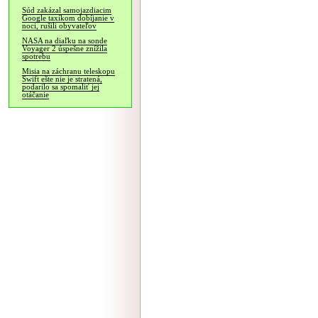
Súd zakázal samojazdiacim
Google taxíkom dobíjanie v
noci, rušili obyvateľov
NASA na diaľku na sonde
Voyager 2 úspešne znížila
spotrebu
Misia na záchranu teleskopu
Swift ešte nie je stratená,
podarilo sa spomaliť jej
otáčanie