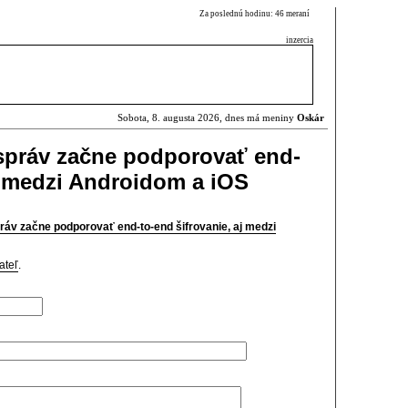
Za poslednú hodinu: 46 meraní
inzercia
Sobota, 8. augusta 2026, dnes má meniny
Oskár
správ začne podporovať end-
aj medzi Androidom a iOS
ráv začne podporovať end-to-end šifrovanie, aj medzi
ateľ
.