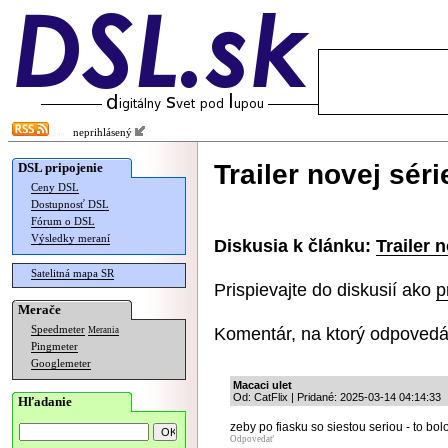
neprihlásený
Trailer novej séri
DSL pripojenie
Ceny DSL
Dostupnosť DSL
Fórum o DSL
Výsledky meraní
Diskusia k článku:
Trailer n
Satelitná mapa SR
Prispievajte do diskusií ako
p
Merače
Komentár, na ktorý odpovedá
Speedmeter
Merania
Pingmeter
Googlemeter
Macaci ulet
Od: CatFlix | Pridané: 2025-03-14 04:14:33
Hľadanie
zeby po fiasku so siestou seriou - to bol
Odpovedať