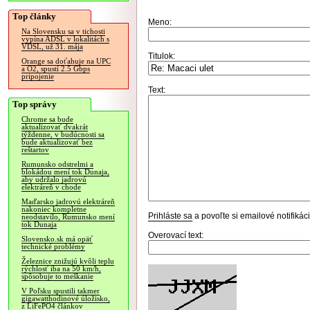
Top články
Meno:
Na Slovensku sa v tichosti
vypína ADSL v lokalitách s
VDSL, už 31. mája
Titulok:
Orange sa doťahuje na UPC
a O2, spustí 2.5 Gbps
pripojenie
Text:
Top správy
Chrome sa bude
aktualizovať dvakrát
týždenne, v budúcnosti sa
bude aktualizovať bez
reštartov
Rumunsko odstrelmi a
blokádou mení tok Dunaja,
aby udržalo jadrovú
elektráreň v chode
Maďarsko jadrovú elektráreň
nakoniec kompletne
Prihláste sa
a povoľte si emailové notifiká
neodstavilo, Rumunsko mení
tok Dunaja
Overovací text:
Slovensko.sk má opäť
technické problémy
Železnice znižujú kvôli teplu
rýchlosť iba na 50 km/h,
spôsobuje to meškanie
V Poľsku spustili takmer
gigawatthodinové úložisko,
z LiFePO4 článkov