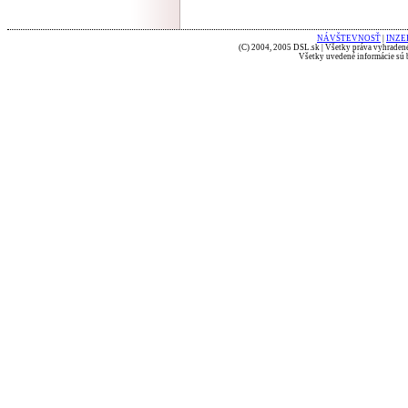
NÁVŠTEVNOSŤ
|
INZE
(C) 2004, 2005 DSL.sk | Všetky práva vyhradené
Všetky uvedené informácie sú b