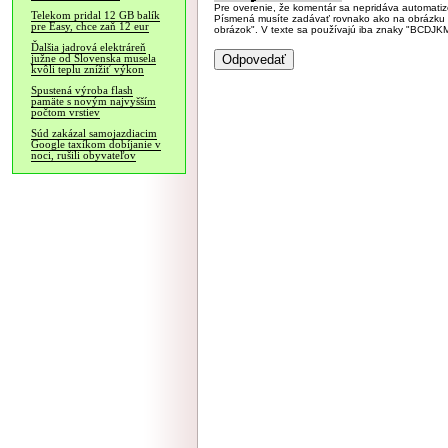
Pre overenie, že komentár sa nepridáva automatizov
Telekom pridal 12 GB balík
Písmená musíte zadávať rovnako ako na obrázku veľk
pre Easy, chce zaň 12 eur
obrázok". V texte sa používajú iba znaky "BC
Ďalšia jadrová elektráreň
južne od Slovenska musela
kvôli teplu znížiť výkon
Spustená výroba flash
pamäte s novým najvyšším
počtom vrstiev
Súd zakázal samojazdiacim
Google taxíkom dobíjanie v
noci, rušili obyvateľov