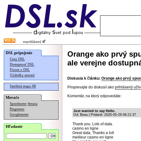
neprihlásený
Orange ako prvý spus
DSL pripojenie
Ceny DSL
ale verejne dostupn
Dostupnosť DSL
Fórum o DSL
Výsledky meraní
Diskusia k článku:
Orange ako prvý spust
Satelitná mapa SR
Prispievajte do diskusií ako
prihlásený užív
Komentár, na ktorý odpovedáte:
Merače
Speedmeter
Merania
Pingmeter
Just wanted to say Hello.
Googlemeter
Od: Beau | Pridané: 2025-05-29 06:21:37
Thank you. Lots of data.
Hľadanie
casino en ligne
Great data, Thanks a lot!
meilleur casino en ligne