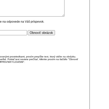
cie na odpovede na Váš príspevok.
anými prostriedkami, prosím prepíšte text, ktorý vidíte na obrázku.
é. Pokiaľ text neviete prečítať, kliknite prosím na tlačidlo "Obnoviť
DJKMPRSVWXY1234589".