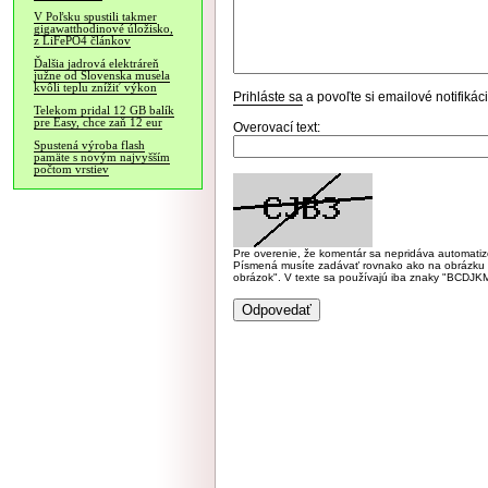
V Poľsku spustili takmer
gigawatthodinové úložisko,
z LiFePO4 článkov
Ďalšia jadrová elektráreň
južne od Slovenska musela
kvôli teplu znížiť výkon
Prihláste sa
a povoľte si emailové notifiká
Telekom pridal 12 GB balík
pre Easy, chce zaň 12 eur
Overovací text:
Spustená výroba flash
pamäte s novým najvyšším
počtom vrstiev
Pre overenie, že komentár sa nepridáva automatizov
Písmená musíte zadávať rovnako ako na obrázku veľk
obrázok". V texte sa používajú iba znaky "BC