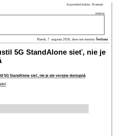
Za poslednú hodinu: 36 meraní
inzercia
Piatok, 7. augusta 2026, dnes má meniny
Štefánia
til 5G StandAlone sieť, nie je
á
il 5G StandAlone sieť, nie je ale verejne dostupná
ateľ
.