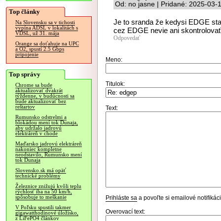
Od: no jasne | Pridané: 2025-03-
Top články
Je to sranda že kedysi EDGE stač
Na Slovensku sa v tichosti
vypína ADSL v lokalitách s
cez EDGE nevie ani skontrolovať
VDSL, už 31. mája
Odpovedať
Orange sa doťahuje na UPC
a O2, spustí 2.5 Gbps
pripojenie
Meno:
Top správy
Titulok:
Chrome sa bude
aktualizovať dvakrát
týždenne, v budúcnosti sa
bude aktualizovať bez
reštartov
Text:
Rumunsko odstrelmi a
blokádou mení tok Dunaja,
aby udržalo jadrovú
elektráreň v chode
Maďarsko jadrovú elektráreň
nakoniec kompletne
neodstavilo, Rumunsko mení
tok Dunaja
Slovensko.sk má opäť
technické problémy
Železnice znižujú kvôli teplu
rýchlosť iba na 50 km/h,
spôsobuje to meškanie
Prihláste sa
a povoľte si emailové notifiká
V Poľsku spustili takmer
Overovací text:
gigawatthodinové úložisko,
z LiFePO4 článkov