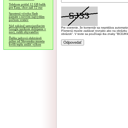
Telekom pridal 12 GB balík
pre Easy, chce zaň 12 eur
Spustená výroba flash
pamäte s novým najvyšším
počtom vrstiev
Súd zakázal samojazdiacim
Pre overenie, že komentár sa nepridáva automatizov
Google taxíkom dobíjanie v
Písmená musíte zadávať rovnako ako na obrázku veľk
noci, rušili obyvateľov
obrázok". V texte sa používajú iba znaky "BC
Ďalšia jadrová elektráreň
južne od Slovenska musela
kvôli teplu znížiť výkon