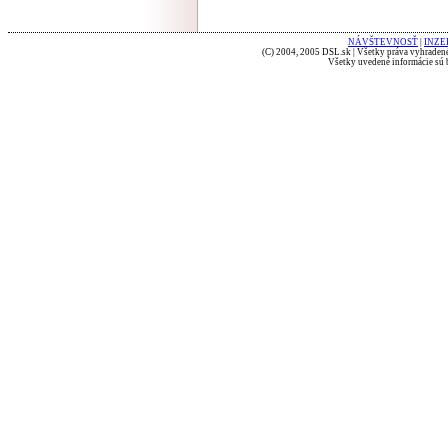
NÁVŠTEVNOSŤ
|
INZE
(C) 2004, 2005 DSL.sk | Všetky práva vyhradené
Všetky uvedené informácie sú b