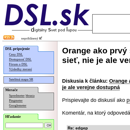
neprihlásený
Orange ako prvý 
DSL pripojenie
Ceny DSL
sieť, nie je ale 
Dostupnosť DSL
Fórum o DSL
Výsledky meraní
Satelitná mapa SR
Diskusia k článku:
Orange a
je ale verejne dostupná
Merače
Speedmeter
Merania
Prispievajte do diskusií ako
p
Pingmeter
Googlemeter
Komentár, na ktorý odpovedá
Hľadanie
Re: edgep