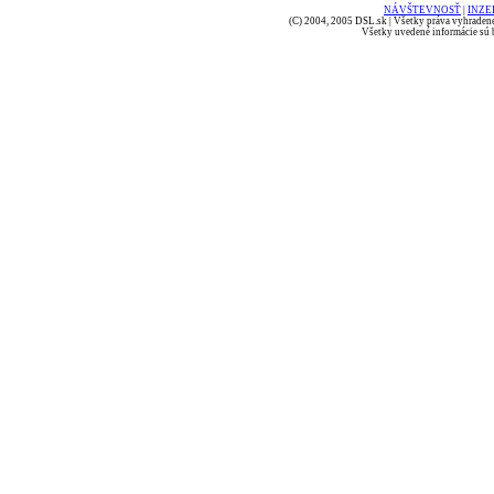
NÁVŠTEVNOSŤ
|
INZE
(C) 2004, 2005 DSL.sk | Všetky práva vyhradené
Všetky uvedené informácie sú b