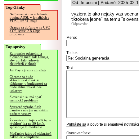
Od: fetuccini | Pridané: 2025-02-
Top články
vyziera to ako nejaky vas scenar
Na Slovensku sa v tichosti
vypína ADSL v lokalitách s
tiktokera jebne" na temu "sloven
VDSL, už 31. mája
Odpovedať
Orange sa doťahuje na UPC
a O2, spustí 2.5 Gbps
pripojenie
Meno:
Top správy
Titulok:
Rumunsko odstrelmi a
blokádou mení tok Dunaja,
aby udržalo jadrovú
elektráreň v chode
Text:
Joj Play výrazne zdražuje
Chrome sa bude
aktualizovať dvakrát
týždenne, v budúcnosti sa
bude aktualizovať bez
reštartov
Slovensko.sk má opäť
technické problémy
Spustená výroba flash
pamäte s novým najvyšším
počtom vrstiev
Železnice znižujú kvôli teplu
rýchlosť iba na 50 km/h,
Prihláste sa
a povoľte si emailové notifiká
spôsobuje to meškanie
Overovací text:
Maďarsko jadrovú elektráreň
nakoniec kompletne