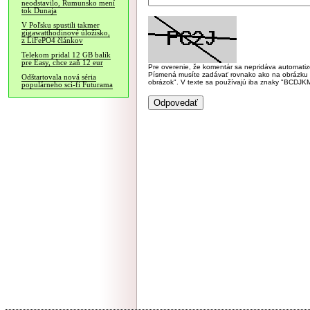
neodstavilo, Rumunsko mení
tok Dunaja
V Poľsku spustili takmer
gigawatthodinové úložisko,
z LiFePO4 článkov
Telekom pridal 12 GB balík
pre Easy, chce zaň 12 eur
Pre overenie, že komentár sa nepridáva automatizov
Písmená musíte zadávať rovnako ako na obrázku veľk
Odštartovala nová séria
obrázok". V texte sa používajú iba znaky "BC
populárneho sci-fi Futurama