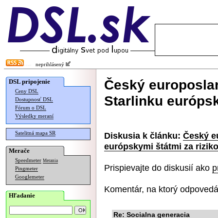
neprihlásený
Český europoslan
DSL pripojenie
Ceny DSL
Starlinku európsk
Dostupnosť DSL
Fórum o DSL
Výsledky meraní
Satelitná mapa SR
Diskusia k článku:
Český eu
európskymi štátmi za rizik
Merače
Speedmeter
Merania
Prispievajte do diskusií ako
p
Pingmeter
Googlemeter
Komentár, na ktorý odpovedá
Hľadanie
Re: Socialna generacia