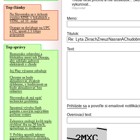
Treba riesit pricinu a nie dosledok... Sk
vykurovat...
Top články
Odpovedať
Na Slovensku sa v tichosti
vypína ADSL v lokalitách s
Meno:
VDSL, už 31. mája
Orange sa doťahuje na UPC
a O2, spustí 2.5 Gbps
Titulok:
pripojenie
Top správy
Text:
Rumunsko odstrelmi a
blokádou mení tok Dunaja,
aby udržalo jadrovú
elektráreň v chode
Joj Play výrazne zdražuje
Chrome sa bude
aktualizovať dvakrát
týždenne, v budúcnosti sa
bude aktualizovať bez
reštartov
Slovensko.sk má opäť
technické problémy
Prihláste sa
a povoľte si emailové notifiká
Spustená výroba flash
pamäte s novým najvyšším
Overovací text:
počtom vrstiev
Železnice znižujú kvôli teplu
rýchlosť iba na 50 km/h,
spôsobuje to meškanie
V Poľsku spustili takmer
gigawatthodinové úložisko,