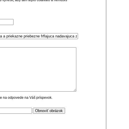
us vyriesit, aby tam teplo ostavalo a nemusis
cie na odpovede na Váš príspevok.