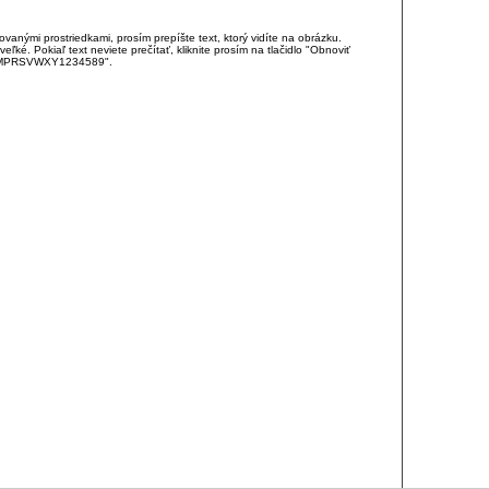
anými prostriedkami, prosím prepíšte text, ktorý vidíte na obrázku.
é. Pokiaľ text neviete prečítať, kliknite prosím na tlačidlo "Obnoviť
DJKMPRSVWXY1234589".