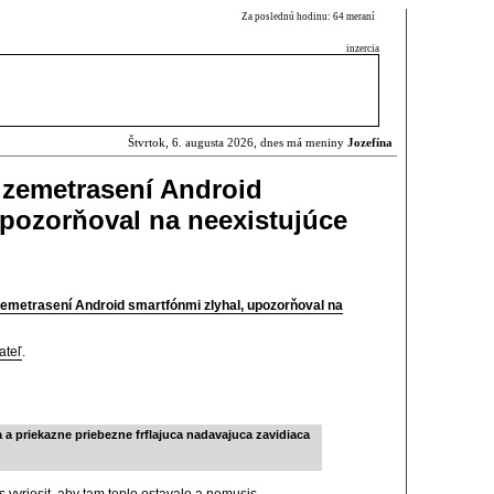
Za poslednú hodinu: 64 meraní
inzercia
Štvrtok, 6. augusta 2026, dnes má meniny
Jozefína
 zemetrasení Android
upozorňoval na neexistujúce
emetrasení Android smartfónmi zlyhal, upozorňoval na
ateľ
.
priekazne priebezne frflajuca nadavajuca zavidiaca