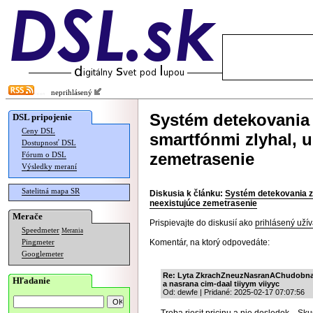
neprihlásený
Systém detekovania
DSL pripojenie
Ceny DSL
smartfónmi zlyhal, 
Dostupnosť DSL
zemetrasenie
Fórum o DSL
Výsledky meraní
Satelitná mapa SR
Diskusia k článku:
Systém detekovania z
neexistujúce zemetrasenie
Merače
Prispievajte do diskusií ako
prihlásený užív
Speedmeter
Merania
Komentár, na ktorý odpovedáte:
Pingmeter
Googlemeter
Re: Lyta ZkrachZneuzNasranAChudobna a 
Hľadanie
a nasrana cim-daal tiiyym viiyyc
Od: dewfe | Pridané: 2025-02-17 07:07:56