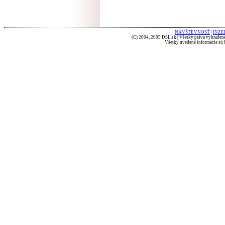
NÁVŠTEVNOSŤ
|
INZE
(C) 2004, 2005 DSL.sk | Všetky práva vyhradené
Všetky uvedené informácie sú b