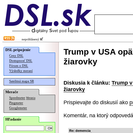
neprihlásený
Trump v USA opäť
DSL pripojenie
Ceny DSL
žiarovky
Dostupnosť DSL
Fórum o DSL
Výsledky meraní
Satelitná mapa SR
Diskusia k článku:
Trump v 
žiarovky
Merače
Speedmeter
Merania
Prispievajte do diskusií ako
p
Pingmeter
Googlemeter
Komentár, na ktorý odpovedá
Hľadanie
Re: demencia