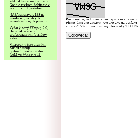
Súd zakázal samojazdiacim
Google taxíkom dobíjanie v
noci, rušili obyvateľov
NASA pripravuje ISS na
inštaláciu posledných
Pre overenie, že komentár sa nepridáva automatizov
nových solárnych panelov
Písmená musíte zadávať rovnako ako na obrázku veľk
obrázok". V texte sa používajú iba znaky "BC
Vydaný nový FFmpeg 9.0,
zlepšil akceleráciu
profesionálnych formátov
videa
Microsoft v čase drahých
pamätí sľubuje
optimalizovať spotrebu
RAM vo Windows 11