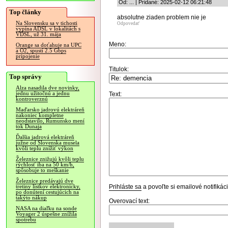
Od: ... | Pridané: 2025-02-12 06:21:48
Top články
absolutne ziaden problem nie je
Na Slovensku sa v tichosti
Odpovedať
vypína ADSL v lokalitách s
VDSL, už 31. mája
Meno:
Orange sa doťahuje na UPC
a O2, spustí 2.5 Gbps
pripojenie
Titulok:
Top správy
Alza nasadila dve novinky,
jednu užitočnú a jednu
Text:
kontroverznú
Maďarsko jadrovú elektráreň
nakoniec kompletne
neodstavilo, Rumunsko mení
tok Dunaja
Ďalšia jadrová elektráreň
južne od Slovenska musela
kvôli teplu znížiť výkon
Železnice znižujú kvôli teplu
rýchlosť iba na 50 km/h,
spôsobuje to meškanie
Železnice predávajú dve
Prihláste sa
a povoľte si emailové notifiká
tretiny lístkov elektronicky,
po donútení cestujúcich na
takýto nákup
Overovací text:
NASA na diaľku na sonde
Voyager 2 úspešne znížila
spotrebu