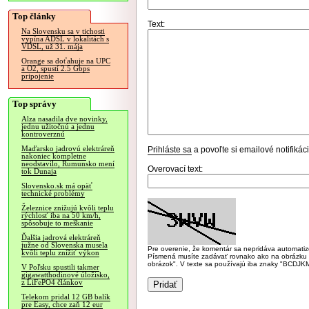
Top články
Text:
Na Slovensku sa v tichosti
vypína ADSL v lokalitách s
VDSL, už 31. mája
Orange sa doťahuje na UPC
a O2, spustí 2.5 Gbps
pripojenie
Top správy
Alza nasadila dve novinky,
jednu užitočnú a jednu
kontroverznú
Maďarsko jadrovú elektráreň
Prihláste sa
a povoľte si emailové notifiká
nakoniec kompletne
neodstavilo, Rumunsko mení
Overovací text:
tok Dunaja
Slovensko.sk má opäť
technické problémy
Železnice znižujú kvôli teplu
rýchlosť iba na 50 km/h,
spôsobuje to meškanie
Ďalšia jadrová elektráreň
južne od Slovenska musela
Pre overenie, že komentár sa nepridáva automatizov
kvôli teplu znížiť výkon
Písmená musíte zadávať rovnako ako na obrázku veľk
obrázok". V texte sa používajú iba znaky "BC
V Poľsku spustili takmer
gigawatthodinové úložisko,
z LiFePO4 článkov
Telekom pridal 12 GB balík
pre Easy, chce zaň 12 eur