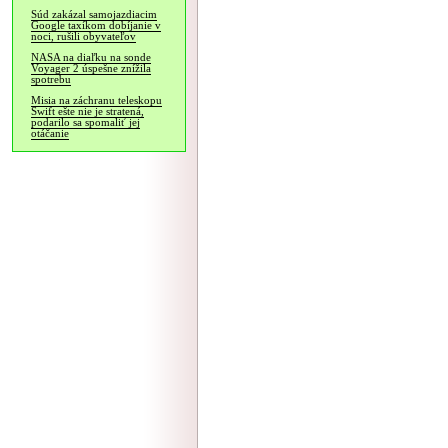
Súd zakázal samojazdiacim
Google taxíkom dobíjanie v
noci, rušili obyvateľov
NASA na diaľku na sonde
Voyager 2 úspešne znížila
spotrebu
Misia na záchranu teleskopu
Swift ešte nie je stratená,
podarilo sa spomaliť jej
otáčanie