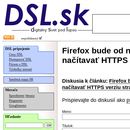
neprihlásený
Firefox bude od 
DSL pripojenie
Ceny DSL
načítavať HTTPS 
Dostupnosť DSL
Fórum o DSL
Výsledky meraní
Satelitná mapa SR
Diskusia k článku:
Firefox 
načítavať HTTPS verziu st
Merače
Speedmeter
Merania
Prispievajte do diskusií ako
p
Pingmeter
Googlemeter
Meno:
Hľadanie
Titulok: