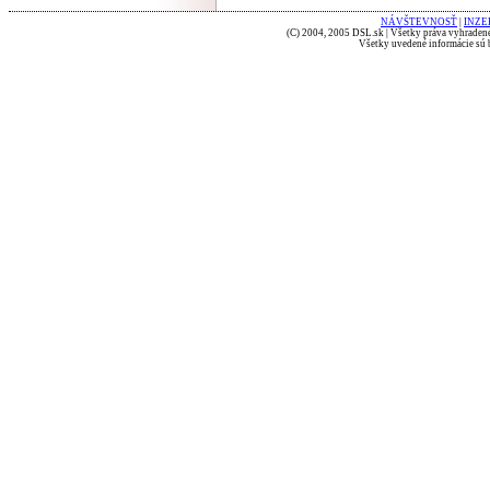
NÁVŠTEVNOSŤ
|
INZE
(C) 2004, 2005 DSL.sk | Všetky práva vyhradené
Všetky uvedené informácie sú b