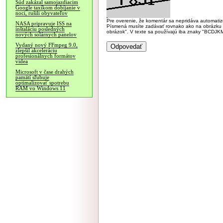
Súd zakázal samojazdiacim
Google taxíkom dobíjanie v
noci, rušili obyvateľov
Pre overenie, že komentár sa nepridáva automatizov
NASA pripravuje ISS na
Písmená musíte zadávať rovnako ako na obrázku veľk
inštaláciu posledných
obrázok". V texte sa používajú iba znaky "BC
nových solárnych panelov
Vydaný nový FFmpeg 9.0,
zlepšil akceleráciu
profesionálnych formátov
videa
Microsoft v čase drahých
pamätí sľubuje
optimalizovať spotrebu
RAM vo Windows 11