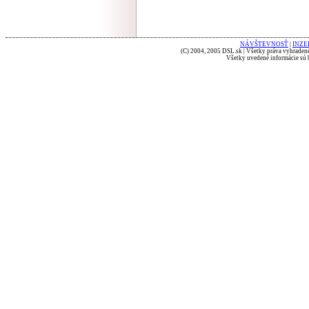
NÁVŠTEVNOSŤ
|
INZE
(C) 2004, 2005 DSL.sk | Všetky práva vyhradené
Všetky uvedené informácie sú b