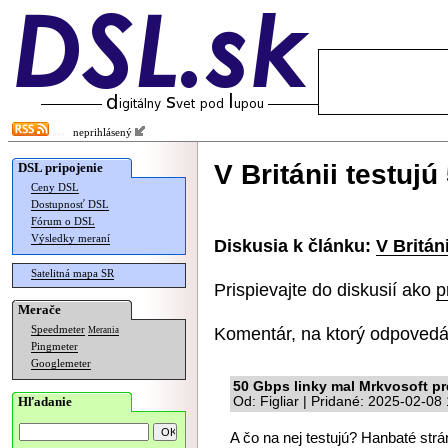
neprihlásený
V Británii testujú
DSL pripojenie
Ceny DSL
Dostupnosť DSL
Fórum o DSL
Výsledky meraní
Diskusia k článku:
V Britán
Satelitná mapa SR
Prispievajte do diskusií ako
p
Merače
Komentár, na ktorý odpovedá
Speedmeter
Merania
Pingmeter
Googlemeter
50 Gbps linky mal Mrkvosoft pr
Hľadanie
Od: Figliar | Pridané: 2025-02-08
A čo na nej testujú? Hanbaté str