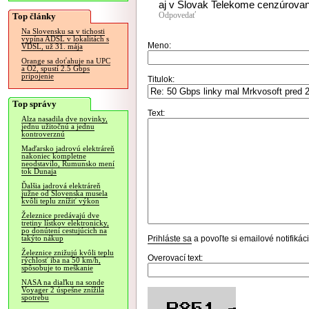
aj v Slovak Telekome cenzúrovan
Odpovedať
Top články
Na Slovensku sa v tichosti
vypína ADSL v lokalitách s
Meno:
VDSL, už 31. mája
Orange sa doťahuje na UPC
a O2, spustí 2.5 Gbps
pripojenie
Titulok:
Top správy
Text:
Alza nasadila dve novinky,
jednu užitočnú a jednu
kontroverznú
Maďarsko jadrovú elektráreň
nakoniec kompletne
neodstavilo, Rumunsko mení
tok Dunaja
Ďalšia jadrová elektráreň
južne od Slovenska musela
kvôli teplu znížiť výkon
Železnice predávajú dve
tretiny lístkov elektronicky,
po donútení cestujúcich na
Prihláste sa
a povoľte si emailové notifiká
takýto nákup
Železnice znižujú kvôli teplu
Overovací text:
rýchlosť iba na 50 km/h,
spôsobuje to meškanie
NASA na diaľku na sonde
Voyager 2 úspešne znížila
spotrebu